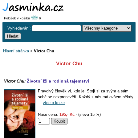
Položek v košíku
0
Vyhledávání:
Hlavní stránka
>
Victor Chu
Victor Chu
Životní lži a rodinná tajemství
Victor Chu:
Pravdivý člověk ví, kdo je. Stojí si za svým a sám
sobě se nezpronevěří. Každý z nás má ovšem někdy
...
více o knize
Naše cena:
195,- Kč
- (sleva 15 %)