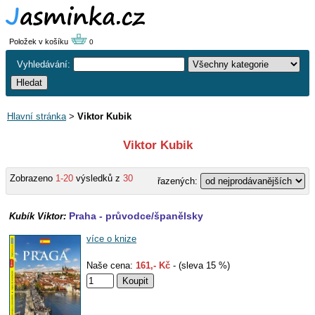
Položek v košíku
0
Vyhledávání:
Hlavní stránka
>
Viktor Kubik
Viktor Kubik
Zobrazeno
1-20
výsledků z
30
řazených:
Praha - průvodce/španělsky
Kubík Viktor:
více o knize
Naše cena:
161,- Kč
- (sleva 15 %)