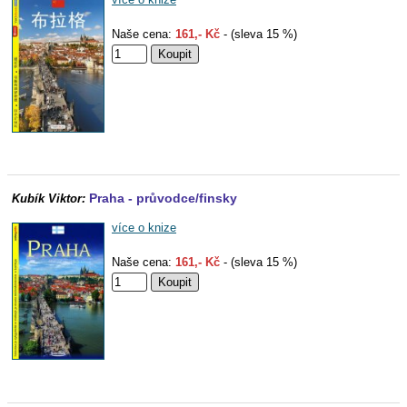
Naše cena:
161,- Kč
- (sleva 15 %)
Praha - průvodce/finsky
Kubík Viktor:
více o knize
Naše cena:
161,- Kč
- (sleva 15 %)