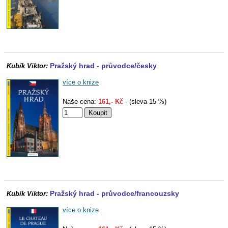
Pražský hrad - průvodce/česky
Kubík Viktor:
více o knize
Naše cena:
161,- Kč
- (sleva 15 %)
Pražský hrad - průvodce/francouzsky
Kubík Viktor:
více o knize