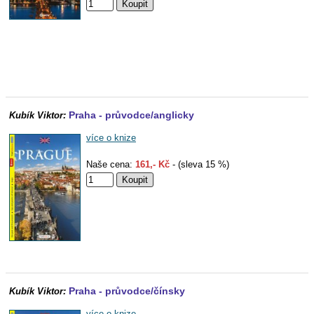
Praha - průvodce/anglicky
Kubík Viktor:
více o knize
Naše cena:
161,- Kč
- (sleva 15 %)
Praha - průvodce/čínsky
Kubík Viktor:
více o knize