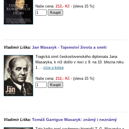
Naše cena:
212,- Kč
- (sleva 15 %)
Jan Masaryk - Tajemství života a smrti
Vladimír Liška:
Tragická smrt československého diplomata Jana
Masaryka, k níž došlo v noci z 9. na 10. března roku
1 ...
více o knize
Naše cena:
212,- Kč
- (sleva 15 %)
Tomáš Garrigue Masaryk: známý i neznámý
Vladimír Liška:
Tato kniha není souhrnnou biografií T. G. Masaryka a