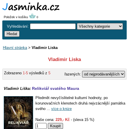
Položek v košíku
0
Vyhledávání:
Hlavní stránka
>
Vladimir Liska
Vladimir Liska
Zobrazeno
1-5
výsledků z
5
řazených:
Relikviář svatého Maura
Vladimír Liška:
Předmět nevyčíslitelné kulturní hodnoty, po
korunovačních klenotech druhá nejvzácnější památka
svého ...
více o knize
Naše cena:
229,- Kč
- (sleva 15 %)