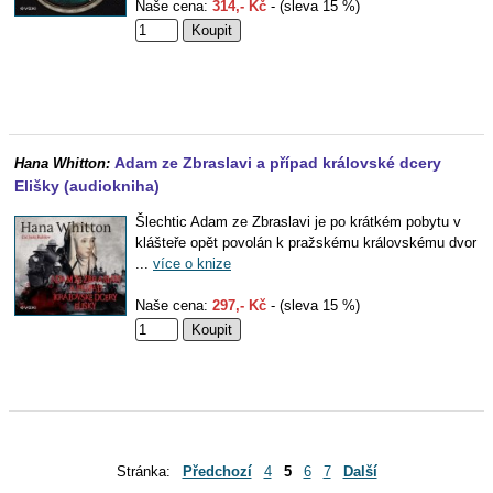
Naše cena:
314,- Kč
- (sleva 15 %)
Adam ze Zbraslavi a případ královské dcery
Hana Whitton:
Elišky (audiokniha)
Šlechtic Adam ze Zbraslavi je po krátkém pobytu v
klášteře opět povolán k pražskému královskému dvor
...
více o knize
Naše cena:
297,- Kč
- (sleva 15 %)
Stránka:
Předchozí
4
5
6
7
Další