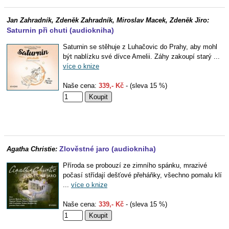
Jan Zahradník, Zdeněk Zahradník, Miroslav Macek, Zdeněk Jiro:
Saturnin při chuti (audiokniha)
Saturnin se stěhuje z Luhačovic do Prahy, aby mohl
být nablízku své dívce Amelii. Záhy zakoupí starý ...
více o knize
Naše cena:
339,- Kč
- (sleva 15 %)
Zlověstné jaro (audiokniha)
Agatha Christie:
Příroda se probouzí ze zimního spánku, mrazivé
počasí střídají dešťové přeháňky, všechno pomalu klí
...
více o knize
Naše cena:
339,- Kč
- (sleva 15 %)