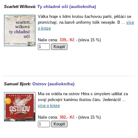
Ty chladné oči (audiokniha)
Scarlett Wilková:
Válka hraje s lidmi krutou šachovou partii, pěšáci se
promíchají, na barvě uniformy tolik nesejde. B ...
více
o knize
Naše cena:
339,- Kč
- (sleva 15 %)
Ostrov (audiokniha)
Samuel Bjork:
Mia se vrátila na ostrov Hitra s úmyslem udělat za
svojí policejní kariérou tlustou čáru. Jedenáctil ...
více o knize
Naše cena:
382,- Kč
- (sleva 15 %)