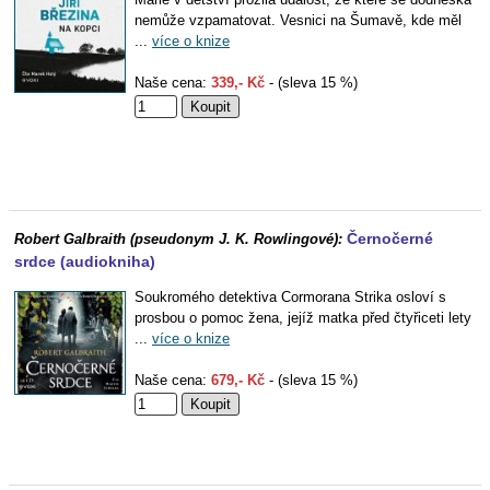
nemůže vzpamatovat. Vesnici na Šumavě, kde měl
...
více o knize
Naše cena:
339,- Kč
- (sleva 15 %)
Černočerné
Robert Galbraith (pseudonym J. K. Rowlingové):
srdce (audiokniha)
Soukromého detektiva Cormorana Strika osloví s
prosbou o pomoc žena, jejíž matka před čtyřiceti lety
...
více o knize
Naše cena:
679,- Kč
- (sleva 15 %)