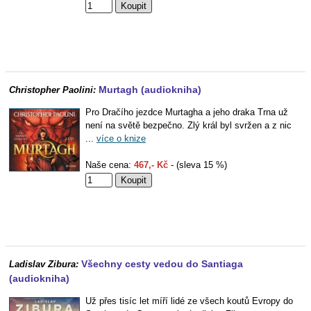
Murtagh (audiokniha)
Christopher Paolini:
Pro Dračího jezdce Murtagha a jeho draka Trna už
není na světě bezpečno. Zlý král byl svržen a z nic
...
více o knize
Naše cena:
467,- Kč
- (sleva 15 %)
Všechny cesty vedou do Santiaga
Ladislav Zibura:
(audiokniha)
Už přes tisíc let míří lidé ze všech koutů Evropy do