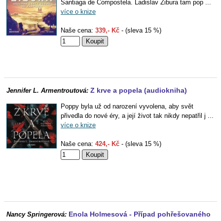
Santiaga de Compostela. Ladislav Zibura tam pop ...
více o knize
Naše cena:
339,- Kč
- (sleva 15 %)
Z krve a popela (audiokniha)
Jennifer L. Armentroutová:
Poppy byla už od narození vyvolena, aby svět
přivedla do nové éry, a její život tak nikdy nepatřil j ...
více o knize
Naše cena:
424,- Kč
- (sleva 15 %)
Enola Holmesová - Případ pohřešovaného
Nancy Springerová: