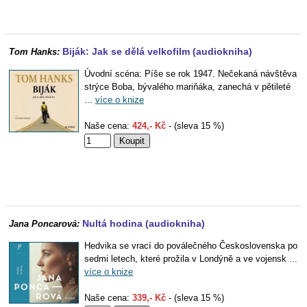
Biják: Jak se dělá velkofilm (audiokniha)
Tom Hanks:
Úvodní scéna: Píše se rok 1947. Nečekaná návštěva
strýce Boba, bývalého mariňáka, zanechá v pětileté
...
více o knize
Naše cena:
424,- Kč
- (sleva 15 %)
Nultá hodina (audiokniha)
Jana Poncarová:
Hedvika se vrací do poválečného Československa po
sedmi letech, které prožila v Londýně a ve vojensk ...
více o knize
Naše cena:
339,- Kč
- (sleva 15 %)