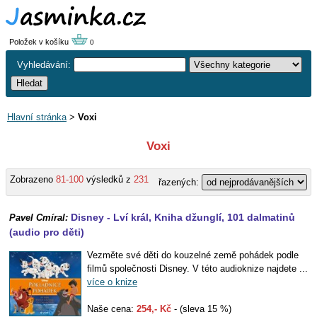
Položek v košíku
0
Vyhledávání:
Hlavní stránka
>
Voxi
Voxi
Zobrazeno
81-100
výsledků z
231
řazených:
Disney - Lví král, Kniha džunglí, 101 dalmatinů
Pavel Cmíral:
(audio pro děti)
Vezměte své děti do kouzelné země pohádek podle
filmů společnosti Disney. V této audioknize najdete ...
více o knize
Naše cena:
254,- Kč
- (sleva 15 %)