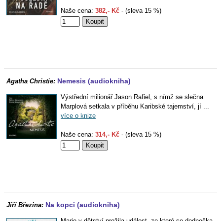
Naše cena:
382,- Kč
- (sleva 15 %)
Nemesis (audiokniha)
Agatha Christie:
Výstřední milionář Jason Rafiel, s nímž se slečna
Marplová setkala v příběhu Karibské tajemství, jí ...
více o knize
Naše cena:
314,- Kč
- (sleva 15 %)
Na kopci (audiokniha)
Jiří Březina:
Marie v dětství prožila událost, ze které se dodneška