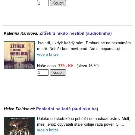
Zítřek ti nikdo neslíbil (audiokniha)
Kateřina Karolová:
Jsou tři, i když každý sám. Probudí se na neznámém
místě. Netuší kde, neví proč. Nic si nepamatují. ...
více o knize
Naše cena:
339,- Kč
- (sleva 15 %)
Poslední na řadě (audiokniha)
Helen Fieldsová:
Daleko od skotského pobřeží se nachází ostrov Mull,
mezi jehož obyvateli stále koluje řada pověr. Cl ...
více o knize