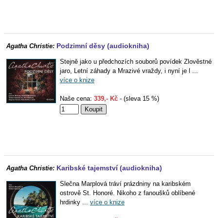
Podzimní děsy (audiokniha)
Agatha Christie:
Stejně jako u předchozích souborů povídek Zlověstné
jaro, Letní záhady a Mrazivé vraždy, i nyní je l ...
více o knize
Naše cena:
339,- Kč
- (sleva 15 %)
Karibské tajemství (audiokniha)
Agatha Christie:
Slečna Marplová tráví prázdniny na karibském
ostrově St. Honoré. Nikoho z fanoušků oblíbené
hrdinky ...
více o knize