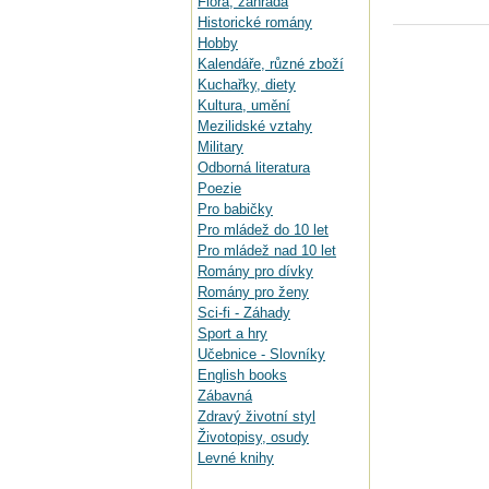
Flora, zahrada
Historické romány
Hobby
Kalendáře, různé zboží
Kuchařky, diety
Kultura, umění
Mezilidské vztahy
Military
Odborná literatura
Poezie
Pro babičky
Pro mládež do 10 let
Pro mládež nad 10 let
Romány pro dívky
Romány pro ženy
Sci-fi - Záhady
Sport a hry
Učebnice - Slovníky
English books
Zábavná
Zdravý životní styl
Životopisy, osudy
Levné knihy