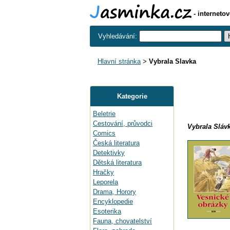
- interneto
Vyhledávání:
Hlavní stránka
>
Vybrala Slavka
Kategorie
Beletrie
Cestování, průvodci
Vybrala Sláv
Comics
Česká literatura
Detektivky
Dětská literatura
Hračky
Leporela
Drama, Horory
Encyklopedie
Esoterika
Fauna, chovatelství