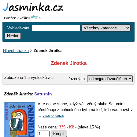
Položek v košíku
0
Vyhledávání:
Hlavní stránka
>
Zdenek Jirotka
Zdenek Jirotka
Zobrazeno
1-5
výsledků z
5
řazených:
Saturnin
Zdeněk Jirotka:
Víte co se stane, když vás věrný sluha Saturnin
přestěhuje z pohodlného bytu na loď, kde vás navštív
...
více o knize
Naše cena:
339,- Kč
- (sleva 15 %)