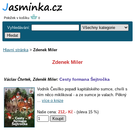
Položek v košíku
0
Vyhledávání:
Hlavní stránka
>
Zdenek Miler
Zdenek Miler
Cesty formana Šejtročka
Václav Čtvrtek, Zdeněk Miler:
Vodník Česílko popadl kapitálského sumce, chvíli s
ním něco miklikoval - a ze sumce je valach. Pěkný
...
více o knize
Naše cena:
212,- Kč
- (sleva 15 %)