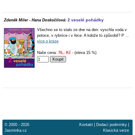
2 veselé pohádky
Zdeněk Miler - Hana Doskočilová:
Všechno se to stalo ze dne na den: vyschla voda v
potoce, v rybníce i v řece. A kdože to způsobil? P ...
více o knize
Naše cena:
76,- Kč
- (sleva 15 %)
© 2000 - 2026
Kontakt
|
Dodací podmínky
|
Jasminka.cz