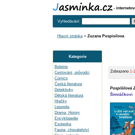
- interneto
Vyhledávání:
Hlavní stránka
>
Zuzana Pospisilova
Kategorie
Beletrie
Zobrazeno
1-
Cestování, průvodci
Comics
Česká literatura
Pospíšilová 
Detektivky
Šimráčkovi
Dětská literatura
Hračky
Leporela
Drama, Horory
Encyklopedie
Esoterika
Fauna, chovatelství