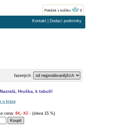
Položek v košíku
0
Kontakt
|
Dodací podmínky
řazených:
Nazralá, Hruška, k tabuli!
e o knize
e cena:
84,- Kč
- (sleva 15 %)