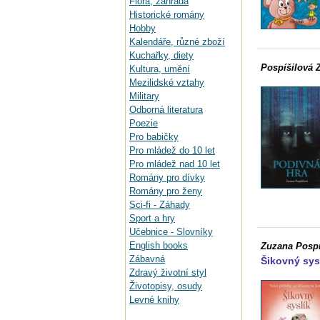
Flora, zahrada
Historické romány
Hobby
Kalendáře, různé zboží
Kuchařky, diety
Pospíšilová 
Kultura, umění
Mezilidské vztahy
Military
Odborná literatura
Poezie
Pro babičky
Pro mládež do 10 let
Pro mládež nad 10 let
Romány pro dívky
Romány pro ženy
Sci-fi - Záhady
Sport a hry
Učebnice - Slovníky
English books
Zuzana Pospí
Zábavná
Šikovný sys
Zdravý životní styl
Životopisy, osudy
Levné knihy