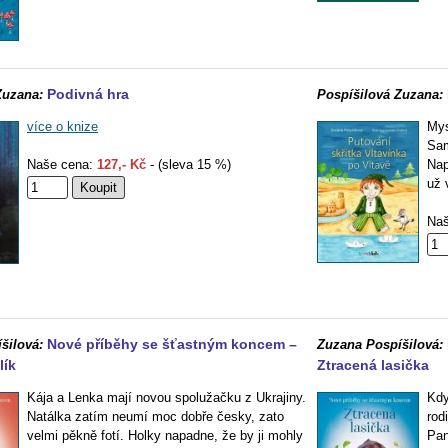
Podivná hra
Zuzana:
Pospíšilová Zuzana:
více o knize
Mys
Sam
Naše cena:
127,- Kč
- (sleva 15 %)
Nap
už 
Naš
Nové příběhy se šťastným koncem –
šilová:
Zuzana Pospíšilová:
lík
Ztracená lasička
Kája a Lenka mají novou spolužačku z Ukrajiny.
Kdy
Natálka zatím neumí moc dobře česky, zato
rod
velmi pěkně fotí. Holky napadne, že by ji mohly
Pan