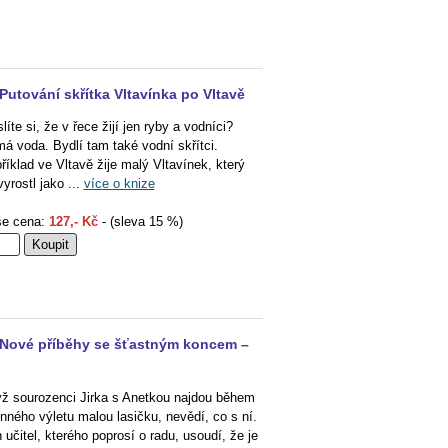
Putování skřítka Vltavínka po Vltavě
líte si, že v řece žijí jen ryby a vodníci?
á voda. Bydlí tam také vodní skřítci.
říklad ve Vltavě žije malý Vltavínek, který
vyrostl jako ...
více o knize
e cena:
127,- Kč
- (sleva 15 %)
Nové příběhy se šťastným koncem –
ž sourozenci Jirka s Anetkou najdou během
inného výletu malou lasičku, nevědí, co s ní.
 učitel, kterého poprosí o radu, usoudí, že je