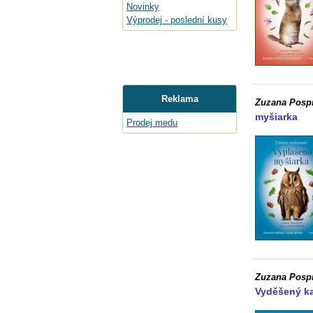
Novinky
Výprodej - poslední kusy
Reklama
Zuzana Pospí
myšiarka
Prodej medu
Zuzana Pospí
Vyděšený k