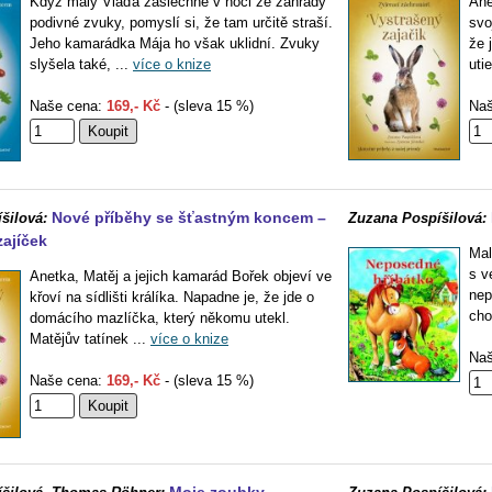
Když malý Vláďa zaslechne v noci ze zahrady
Ane
podivné zvuky, pomyslí si, že tam určitě straší.
svo
Jeho kamarádka Mája ho však uklidní. Zvuky
že 
slyšela také, ...
více o knize
uti
Naše cena:
169,- Kč
- (sleva 15 %)
Naš
Nové příběhy se šťastným koncem –
šilová:
Zuzana Pospíšilová:
zajíček
Mal
s v
Anetka, Matěj a jejich kamarád Bořek objeví ve
nep
křoví na sídlišti králíka. Napadne je, že jde o
cho
domácího mazlíčka, který někomu utekl.
Matějův tatínek ...
více o knize
Naš
Naše cena:
169,- Kč
- (sleva 15 %)