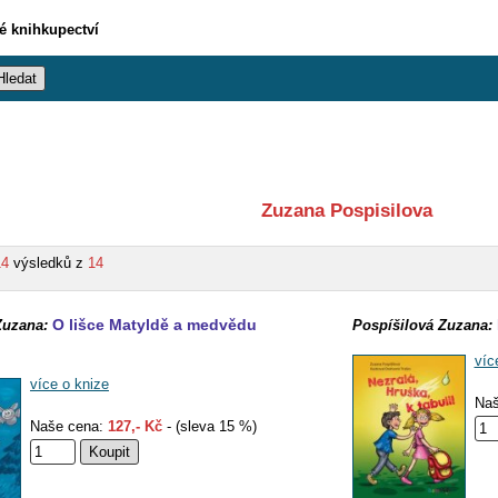
vé knihkupectví
Zuzana Pospisilova
14
výsledků z
14
O lišce Matyldě a medvědu
Zuzana:
Pospíšilová Zuzana:
víc
více o knize
Naš
Naše cena:
127,- Kč
- (sleva 15 %)