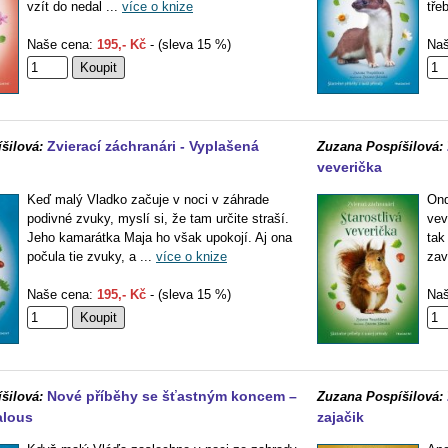
vzít do nedal ...
více o knize
tře
Naše cena:
195,- Kč
- (sleva 15 %)
Naš
Zvierací záchranári - Vyplašená
šilová:
Zuzana Pospíšilová:
veverička
Keď malý Vladko začuje v noci v záhrade
Ond
podivné zvuky, myslí si, že tam určite straší.
vev
Jeho kamarátka Maja ho však upokojí. Aj ona
tak
počula tie zvuky, a ...
více o knize
zav
Naše cena:
195,- Kč
- (sleva 15 %)
Naš
Nové příběhy se šťastným koncem –
šilová:
Zuzana Pospíšilová:
alous
zajačik