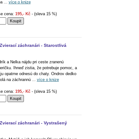
ba ...
více o knize
e cena:
195,- Kč
- (sleva 15 %)
Zvierací záchranári - Starostlivá
rík a Nelka nájdu pri ceste zranenú
eričku. Ihneď zistia, že potrebuje pomoc, a
 ju opatrne odnesú do chaty. Ondrov dedko
olá na záchrannú ...
více o knize
e cena:
195,- Kč
- (sleva 15 %)
Zvierací záchranári - Vystrašený