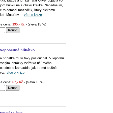
tka, Matúš a ich kamarát Oliver objavia vo
jom bunkri na sídlisku králika. Napadne im,
je to domáci maznáčik, ktorý niekomu
ekol. Matúšov ...
více o knize
e cena:
195,- Kč
- (sleva 15 %)
Neposedné hříbátko
á hříbátka musí taky poslouchat. V leporelu
eselými obrázky zvířátka učí svého
osedného kamaráda, jak se má slušně
vat.
více o knize
e cena:
67,- Kč
- (sleva 15 %)