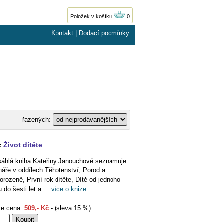
Položek v košíku
0
Kontakt
|
Dodací podmínky
řazených:
Život dítěte
:
áhlá kniha Kateřiny Janouchové seznamuje
náře v oddílech Těhotenství, Porod a
orozeně, První rok dítěte, Dítě od jednoho
u do šesti let a ...
více o knize
e cena:
509,- Kč
- (sleva 15 %)