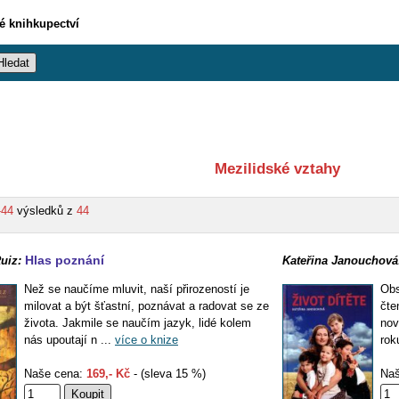
vé knihkupectví
Mezilidské vztahy
-44
výsledků z
44
Hlas poznání
uiz:
Kateřina Janouchová
Než se naučíme mluvit, naší přirozeností je
Obs
milovat a být šťastní, poznávat a radovat se ze
čte
života. Jakmile se naučím jazyk, lidé kolem
nov
nás upoutají n ...
více o knize
rok
Naše cena:
169,- Kč
- (sleva 15 %)
Naš