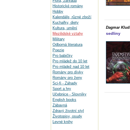
Flora, zahrada
Historické romány
Hobby
Kalendáře, různé zboží
Kuchařky, diety
Dagmar Klud
Kultura, umění
sedliny
Mezilidské vztahy
Military
Odborná literatura
Poezie
Pro babičky
Pro mládež do 10 let
Pro mládež nad 10 let
Romány pro dívky
Romány pro ženy
Sci-fi - Záhady
Sport a hry
Učebnice - Slovníky
English books
Zábavná
Zdravý životní styl
Životopisy, osudy
Levné knihy