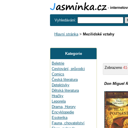
- interneto
Vyhledávání:
Hlavní stránka
>
Mezilidské vztahy
Kategorie
Beletrie
Zobrazeno
41
Cestování, průvodci
Comics
Česká literatura
Don Miguel R
Detektivky
Dětská literatura
Hračky
Leporela
Drama, Horory
Encyklopedie
Esoterika
Fauna, chovatelství