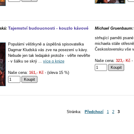
Tajemství budoucnosti - kouzlo kávové
ská:
Michael Gruenbaum:
strhující paměti psané
michaela stále otřesn
Populární věštkyně a úspěšná spisovatelka
Československu vše vr
Dagmar Kludská vás zve na posezení u kávy.
Nebude jen tak ledajaké protože - věřte nevěřte
Naše cena:
323,- Kč
- 
- v šálku se skrý ...
více o knize
Naše cena:
161,- Kč
- (sleva 15 %)
Stránka:
Předchozí
1
2
3