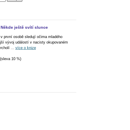
Někde ještě svítí slunce
 v první osobě sledují očima mladého
ější vývoj událostí v nacisty okupovaném
cholí ...
více o knize
(sleva 10 %)