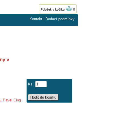
Položek v košíku
0
Kontakt
|
Dodací podmínky
ny v
Ks:
a, Pavel Cing