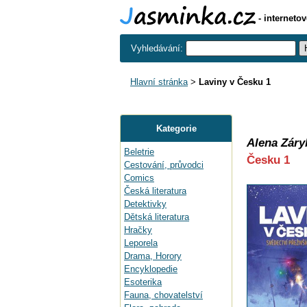
- interneto
Vyhledávání:
Hlavní stránka
>
Laviny v Česku 1
Kategorie
Alena Záry
Beletrie
Česku 1
Cestování, průvodci
Comics
Česká literatura
Detektivky
Dětská literatura
Hračky
Leporela
Drama, Horory
Encyklopedie
Esoterika
Fauna, chovatelství