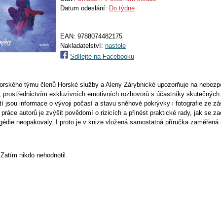
Datum odeslání:
Do týdne
EAN:
9788074482175
Nakladatelství:
nastole
Sdílejte na Facebooku
torského týmu členů Horské služby a Aleny Zárybnické upozorňuje na nebezpe
ny, prostřednictvím exkluzivních emotivních rozhovorů s účastníky skutečných
í jsou informace o vývoji počasí a stavu sněhové pokrývky i fotografie ze z
é práce autorů je zvýšit povědomí o rizicích a přinést praktické rady, jak se z
gédie neopakovaly. I proto je v knize vložená samostatná příručka zaměřená 
Zatím nikdo nehodnotil.