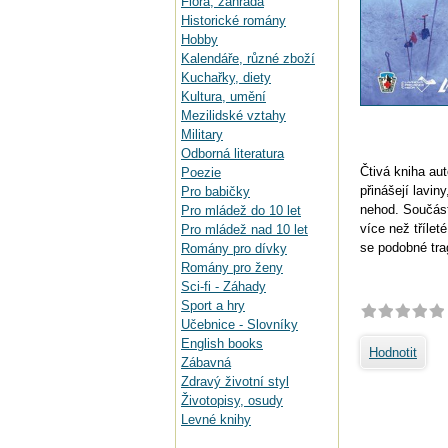
Flora, zahrada
Historické romány
Hobby
Kalendáře, různé zboží
Kuchařky, diety
Kultura, umění
Mezilidské vztahy
Military
Odborná literatura
Čtivá kniha au
Poezie
přinášejí lavi
Pro babičky
nehod. Součást
Pro mládež do 10 let
více než třílet
Pro mládež nad 10 let
se podobné tra
Romány pro dívky
Romány pro ženy
Sci-fi - Záhady
Sport a hry
Učebnice - Slovníky
English books
Hodnotit
Zábavná
Zdravý životní styl
Životopisy, osudy
Levné knihy