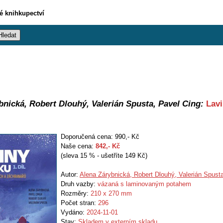
vé knihkupectví
bnická, Robert Dlouhý, Valerián Spusta, Pavel Cing:
Lavi
Doporučená cena: 990,- Kč
Naše cena:
842
,- Kč
(sleva 15 % - ušetříte 149 Kč)
Autor:
Alena Zárybnická, Robert Dlouhý, Valerián Spust
Druh vazby:
vázaná s laminovaným potahem
Rozměry:
210 x 270 mm
Počet stran:
296
Vydáno:
2024-11-01
Stav:
Skladem v externím skladu