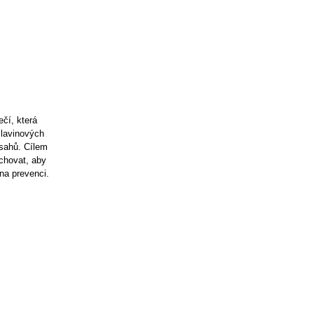
čí, která
 lavinových
ásahů. Cílem
achovat, aby
na prevenci.