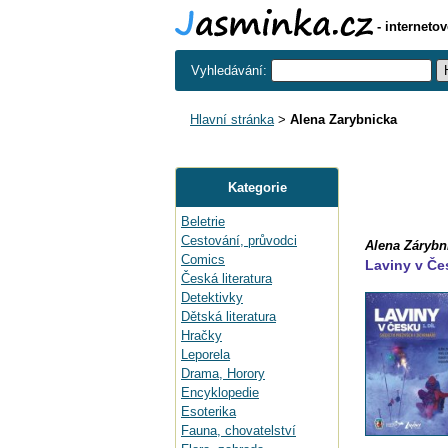
- interneto
Vyhledávání:
Hlavní stránka
>
Alena Zarybnicka
Kategorie
Beletrie
Cestování, průvodci
Alena Zárybni
Comics
Laviny v Če
Česká literatura
Detektivky
Dětská literatura
Hračky
Leporela
Drama, Horory
Encyklopedie
Esoterika
Fauna, chovatelství