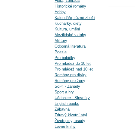
Flora, zahrada
Historické romány
Hobby
Kalendáře, různé zboží
Kuchařky, diety
Kultura, umění
Mezilidské vztahy
Military
Odborná literatura
Poezie
Pro babičky
Pro mládež do 10 let
Pro mládež nad 10 let
Romány pro dívky
Romány pro ženy
Sci-fi - Záhady
Sport a hry
Učebnice - Slovníky
English books
Zábavná
Zdravý životní styl
Životopisy, osudy
Levné knihy