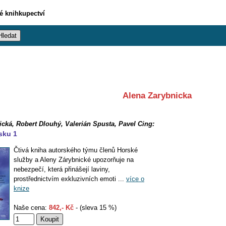
vé knihkupectví
Alena Zarybnicka
cká, Robert Dlouhý, Valerián Spusta, Pavel Cing:
sku 1
Čtivá kniha autorského týmu členů Horské
služby a Aleny Zárybnické upozorňuje na
nebezpečí, která přinášejí laviny,
prostřednictvím exkluzivních emoti ...
více o
knize
Naše cena:
842,- Kč
- (sleva 15 %)