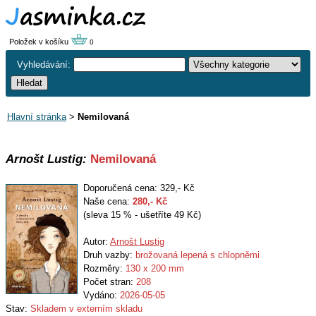
Položek v košíku
0
Vyhledávání:
Hlavní stránka
>
Nemilovaná
Arnošt Lustig:
Nemilovaná
Doporučená cena: 329,- Kč
Naše cena:
280
,- Kč
(sleva 15 % - ušetříte 49 Kč)
Autor:
Arnošt Lustig
Druh vazby:
brožovaná lepená s chlopněmi
Rozměry:
130 x 200 mm
Počet stran:
208
Vydáno:
2026-05-05
Stav:
Skladem v externím skladu