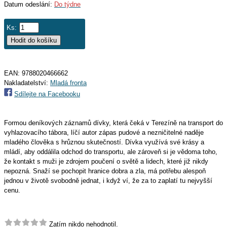
Datum odeslání:
Do týdne
Ks:
EAN:
9788020466662
Nakladatelství:
Mladá fronta
Sdílejte na Facebooku
Formou deníkových záznamů dívky, která čeká v Terezíně na transport do
vyhlazovacího tábora, líčí autor zápas pudové a nezničitelné naděje
mladého člověka s hrůznou skutečností. Dívka využívá své krásy a
mládí, aby oddálila odchod do transportu, ale zároveň si je vědoma toho,
že kontakt s muži je zdrojem poučení o světě a lidech, které již nikdy
nepozná. Snaží se pochopit hranice dobra a zla, má potřebu alespoň
jednou v životě svobodně jednat, i když ví, že za to zaplatí tu nejvyšší
cenu.
Zatím nikdo nehodnotil.