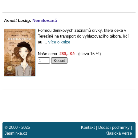
Nemilovaná
Arnošt Lustig:
Formou deníkových záznamů dívky, která čeká v
Terezíně na transport do vyhlazovacího tábora, líčí
au ...
více o knize
Naše cena:
280,- Kč
- (sleva 15 %)
© 2000 - 2026
Kontakt
|
Dodací podmínky
|
Jasminka.cz