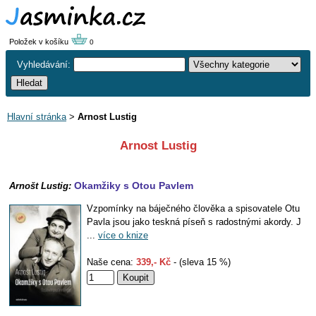
Položek v košíku
0
Vyhledávání:
Hlavní stránka
>
Arnost Lustig
Arnost Lustig
Okamžiky s Otou Pavlem
Arnošt Lustig:
Vzpomínky na báječného člověka a spisovatele Otu
Pavla jsou jako teskná píseň s radostnými akordy. J
...
více o knize
Naše cena:
339,- Kč
- (sleva 15 %)