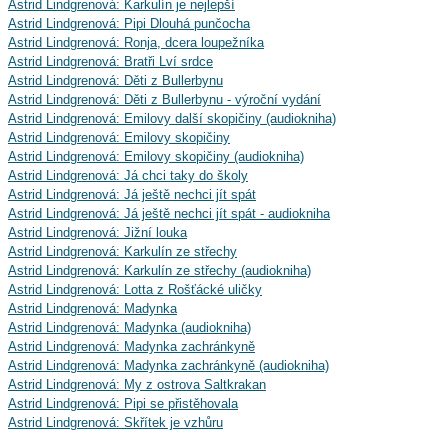
Astrid Lindgrenová: Karkulín je nejlepší
Astrid Lindgrenová: Pipi Dlouhá punčocha
Astrid Lindgrenová: Ronja, dcera loupežníka
Astrid Lindgrenová: Bratři Lví srdce
Astrid Lindgrenová: Děti z Bullerbynu
Astrid Lindgrenová: Děti z Bullerbynu - výroční vydání
Astrid Lindgrenová: Emilovy další skopičiny (audiokniha)
Astrid Lindgrenová: Emilovy skopičiny
Astrid Lindgrenová: Emilovy skopičiny (audiokniha)
Astrid Lindgrenová: Já chci taky do školy
Astrid Lindgrenová: Já ještě nechci jít spát
Astrid Lindgrenová: Já ještě nechci jít spát - audiokniha
Astrid Lindgrenová: Jižní louka
Astrid Lindgrenová: Karkulín ze střechy
Astrid Lindgrenová: Karkulín ze střechy (audiokniha)
Astrid Lindgrenová: Lotta z Rošťácké uličky
Astrid Lindgrenová: Madynka
Astrid Lindgrenová: Madynka (audiokniha)
Astrid Lindgrenová: Madynka zachránkyně
Astrid Lindgrenová: Madynka zachránkyně (audiokniha)
Astrid Lindgrenová: My z ostrova Saltkrakan
Astrid Lindgrenová: Pipi se přistěhovala
Astrid Lindgrenová: Skřítek je vzhůru