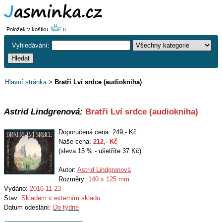
Položek v košíku
0
Vyhledávání:
Hlavní stránka
>
Bratři Lví srdce (audiokniha)
Astrid Lindgrenová:
Bratři Lví srdce (audiokniha)
Doporučená cena: 249,- Kč
Naše cena:
212
,- Kč
(sleva 15 % - ušetříte 37 Kč)
Autor:
Astrid Lindgrenová
Rozměry:
140 x 125 mm
Vydáno:
2016-11-23
Stav:
Skladem v externím skladu
Datum odeslání:
Do týdne