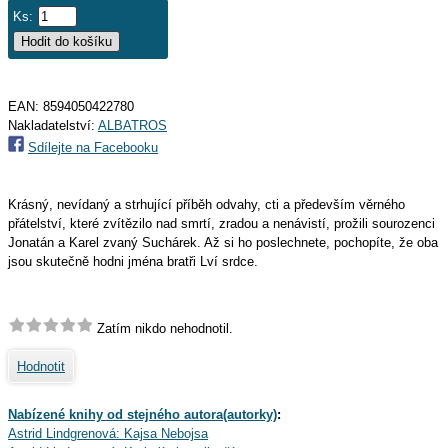
Ks:
EAN:
8594050422780
Nakladatelství:
ALBATROS
Sdílejte na Facebooku
Krásný, nevídaný a strhující příběh odvahy, cti a především věrného
přátelství, které zvítězilo nad smrtí, zradou a nenávistí, prožili sourozenci
Jonatán a Karel zvaný Suchárek. Až si ho poslechnete, pochopíte, že oba
jsou skutečně hodni jména bratři Lví srdce.
Zatím nikdo nehodnotil.
Hodnotit
Nabízené knihy od stejného autora(autorky)
:
Astrid Lindgrenová: Kajsa Nebojsa