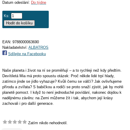
Datum odeslání:
Do týdne
Ks:
EAN:
9788000063690
Nakladatelství:
ALBATROS
Sdílejte na Facebooku
Naše planeta i život na ní se proměňují – a to rychleji než kdy předtím.
Devítiletá Mia má proto spoustu otázek: Proč někde lidé trpí hlady,
zatímco jinde se jídlo vyhazuje? Kvůli čemu se válčí? Jak ovlivňujeme
přírodu a zvířata? S babičkou a rodiči se proto snaží zjistit, jak by mohli
planetě pomoct. I když to není jednoduché povídání, nakonec dojdou k
nadějnému závěru: na Zemi můžeme žít i tak, abychom její krásy
zachovali i pro další generace.
Zatím nikdo nehodnotil.