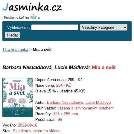
Položek v košíku
0
Vyhledávání:
Hlavní stránka
>
Mia a svět
Barbara Nesvadbová, Lucie Mádlová:
Mia a svět
Doporučená cena: 299,- Kč
Naše cena:
254
,- Kč
(sleva 15 % - ušetříte 45 Kč)
Autor:
Barbara Nesvadbová, Lucie Mádlová
Druh vazby:
vázaná s laminovaným potahem
Rozměry:
195 x 255 mm
Počet stran:
96
Vydáno:
2021-09-16
Stav:
Skladem v externím skladu