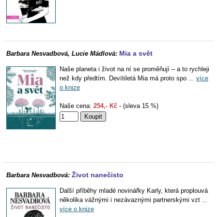
Mia a svět
Barbara Nesvadbová, Lucie Mádlová:
Naše planeta i život na ní se proměňují – a to rychleji
než kdy předtím. Devítiletá Mia má proto spo ...
více
o knize
Naše cena:
254,- Kč
- (sleva 15 %)
Život nanečisto
Barbara Nesvadbová:
Další příběhy mladé novinářky Karly, která proplouvá
několika vážnými i nezávaznými partnerskými vzt ...
více o knize