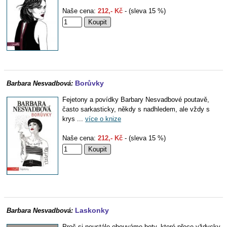
Naše cena:
212,- Kč
- (sleva 15 %)
Borůvky
Barbara Nesvadbová:
Fejetony a povídky Barbary Nesvadbové poutavě,
často sarkasticky, někdy s nadhledem, ale vždy s
krys ...
více o knize
Naše cena:
212,- Kč
- (sleva 15 %)
Laskonky
Barbara Nesvadbová:
Proč si neustále obouváme boty, které přece vždycky