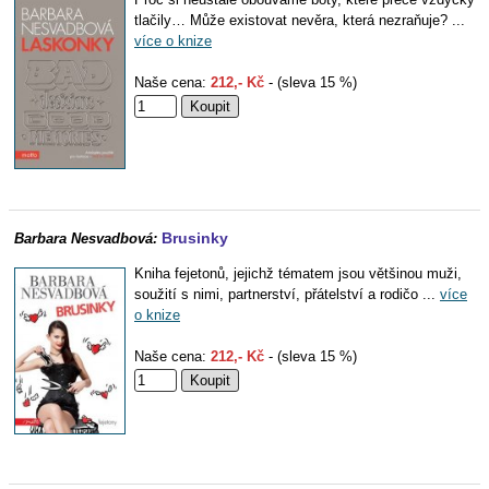
tlačily… Může existovat nevěra, která nezraňuje? ...
více o knize
Naše cena:
212,- Kč
- (sleva 15 %)
Brusinky
Barbara Nesvadbová:
Kniha fejetonů, jejichž tématem jsou většinou muži,
soužití s nimi, partnerství, přátelství a rodičo ...
více
o knize
Naše cena:
212,- Kč
- (sleva 15 %)