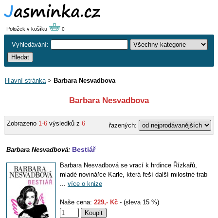
Položek v košíku
0
Vyhledávání:
Hlavní stránka
>
Barbara Nesvadbova
Barbara Nesvadbova
Zobrazeno
1-6
výsledků z
6
řazených:
Bestiář
Barbara Nesvadbová:
Barbara Nesvadbová se vrací k hrdince Řízkařů,
mladé novinářce Karle, která řeší další milostné trab
...
více o knize
Naše cena:
229,- Kč
- (sleva 15 %)