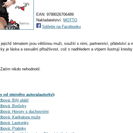
EAN:
9788026706489
Nakladatelství:
MOTTO
Sdílejte na Facebooku
 jejichž tématem jsou většinou muži, soužití s nimi, partnerství, přátelství a r
ížky je láska a sexuální přitažlivost, což s nadhledem a vtipem ilustrují kresb
Zatím nikdo nehodnotil.
y od stejného autora(autorky)
:
bová: Bílý plášť
dbová: Borůvky
dbová: Hovory s duchovními
dbová: Karikatura muže
dbová: Laskonky
bová: Pralinky