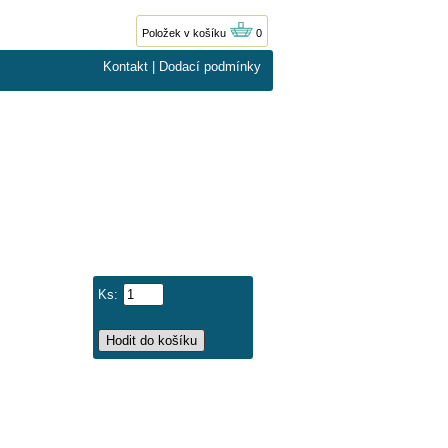
Položek v košíku
0
Kontakt
|
Dodací podmínky
Ks: