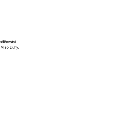
odičovství.
y Mišo Dúhy.