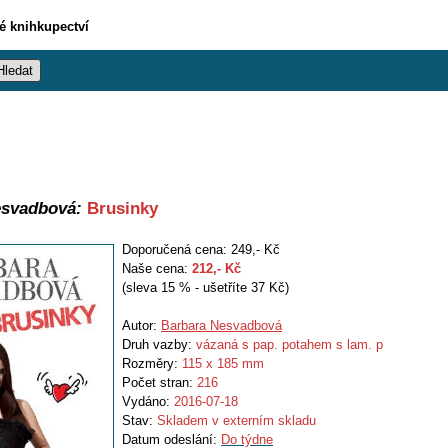
vé knihkupectví
esvadbová:
Brusinky
Doporučená cena: 249,- Kč
Naše cena:
212
,- Kč
(sleva 15 % - ušetříte 37 Kč)
Autor:
Barbara Nesvadbová
Druh vazby:
vázaná s pap. potahem s lam. p
Rozměry:
115 x 185 mm
Počet stran:
216
Vydáno:
2016-07-18
Stav:
Skladem v externím skladu
Datum odeslání:
Do týdne