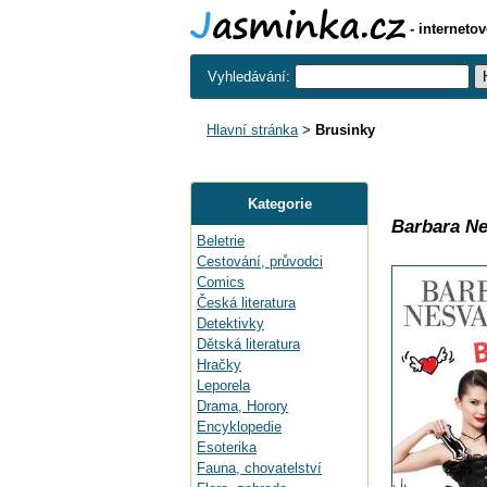
- interneto
Vyhledávání:
Hlavní stránka
>
Brusinky
Kategorie
Barbara N
Beletrie
Cestování, průvodci
Comics
Česká literatura
Detektivky
Dětská literatura
Hračky
Leporela
Drama, Horory
Encyklopedie
Esoterika
Fauna, chovatelství