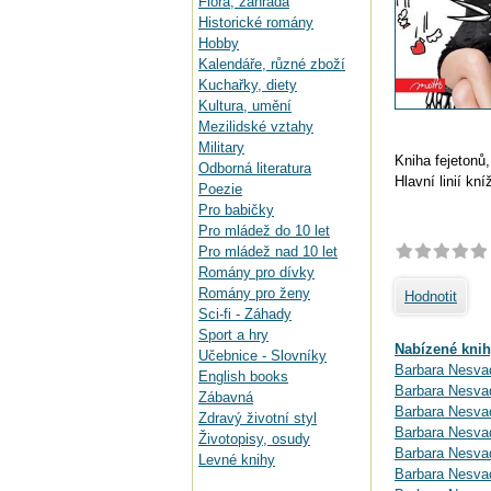
Flora, zahrada
Historické romány
Hobby
Kalendáře, různé zboží
Kuchařky, diety
Kultura, umění
Mezilidské vztahy
Military
Kniha fejetonů,
Odborná literatura
Hlavní linií kn
Poezie
Pro babičky
Pro mládež do 10 let
Pro mládež nad 10 let
Romány pro dívky
Romány pro ženy
Hodnotit
Sci-fi - Záhady
Sport a hry
Nabízené knih
Učebnice - Slovníky
Barbara Nesvad
English books
Barbara Nesva
Zábavná
Barbara Nesva
Zdravý životní styl
Barbara Nesva
Životopisy, osudy
Barbara Nesva
Levné knihy
Barbara Nesvad