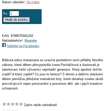
Datum odeslání:
Do týdne
Ks:
EAN:
9788075581242
Nakladatelství:
Meander
Sdílejte na Facebooku
Biblická edice manamana se uzavírá posledními osmi příběhy Nového
zákona, které dětem převyprávěla Ivana Pecháčková a ilustrovali je
talentovaní čeští výtvarníci nejmladší generace. Který apoštol Ježíše
zradil? A který zapřel? Co jsou to letnice? S těmito a dalšími otázkami
dětem pomůžou přiložené metodické listy, které obsahují soubor úkolů
procvičujících nejen porozumění a pozornost dětí, ale i jejich kreativní
schopnosti.
Zatím nikdo nehodnotil.