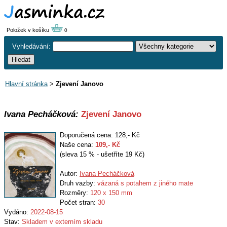
Položek v košíku
0
Vyhledávání:
Hlavní stránka
>
Zjevení Janovo
Ivana Pecháčková:
Zjevení Janovo
Doporučená cena: 128,- Kč
Naše cena:
109
,- Kč
(sleva 15 % - ušetříte 19 Kč)
Autor:
Ivana Pecháčková
Druh vazby:
vázaná s potahem z jiného mate
Rozměry:
120 x 150 mm
Počet stran:
30
Vydáno:
2022-08-15
Stav:
Skladem v externím skladu