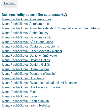
Hodnotit
Nabízené knihy od stejného autora(autorky)
:
Ivana Pecháčková: Abraham a Izák
Ivana Pecháčková: Abraham a Lot
Ivana Pecháčková: Adventní kalendář - 24 leporel s vánočními příběhy
Ivana Pecháčková: Archa úmluvy
Ivana Pecháčková: Babylónská věž
Ivana Pecháčková: Bůh zkouší Jóba
Ivana Pecháčková: Cesta do Jeruzaléma
Ivana Pecháčková: Czech Advent Calendar
Ivana Pecháčková: Daniel v jámě lvové
Ivana Pecháčková: David a Goliáš
Ivana Pecháčková: David a Goliáš
Ivana Pecháčková: Dcera Jairova
Ivana Pecháčková: Desatero přikázání
Ivana Pecháčková: Dítě Ježíš
Ivana Pecháčková: Dvacet let nakladatelství Meander
Ivana Pecháčková: Dvě Legendy o Loretě
Ivana Pecháčková: Eliáš
Ivana Pecháčková: Ester
Ivana Pecháčková: Ezau a Jákob
Ivana Pecháčková: Izák a Rebeka