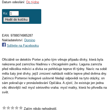
Datum odeslání:
Do týdne
Ks:
EAN:
9788074985287
Nakladatelství:
Domino
Sdílejte na Facebooku
Oficiálně se detektiv Porter a jeho tým věnuje případu dívky, která byla
nalezena pod zamrzlou hladinou v chicagském parku. Laguna zamrzla
před několika měsíci a dívka se pohřešuje teprve tři týdny. Navíc na sobě
měla šaty jiné dívky, jejíž zmizení nahlásili rodiče teprve před dvěma dny.
Zatímco Porterovi kolegové usilovně hledají odpovědi na tyto otázky, on
sám pokračuje v pronásledování Opičáka. A zjistí, že existuje jen jedna
věc děsivější než mysl sériového vraha: mysl matky, která ho přivedla na
svět.
Zatím nikdo nehodnotil.