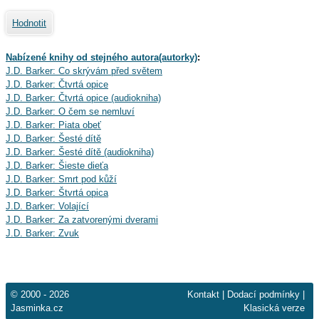
Hodnotit
Nabízené knihy od stejného autora(autorky)
:
J.D. Barker: Co skrývám před světem
J.D. Barker: Čtvrtá opice
J.D. Barker: Čtvrtá opice (audiokniha)
J.D. Barker: O čem se nemluví
J.D. Barker: Piata obeť
J.D. Barker: Šesté dítě
J.D. Barker: Šesté dítě (audiokniha)
J.D. Barker: Šieste dieťa
J.D. Barker: Smrt pod kůží
J.D. Barker: Štvrtá opica
J.D. Barker: Volající
J.D. Barker: Za zatvorenými dverami
J.D. Barker: Zvuk
© 2000 - 2026
Kontakt
|
Dodací podmínky
|
Jasminka.cz