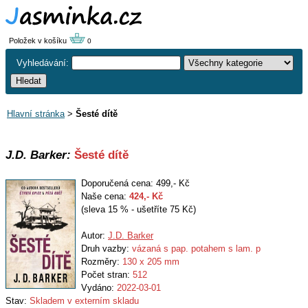
Položek v košíku
0
Vyhledávání:
Hlavní stránka
>
Šesté dítě
J.D. Barker:
Šesté dítě
Doporučená cena: 499,- Kč
Naše cena:
424
,- Kč
(sleva 15 % - ušetříte 75 Kč)
Autor:
J.D. Barker
Druh vazby:
vázaná s pap. potahem s lam. p
Rozměry:
130 x 205 mm
Počet stran:
512
Vydáno:
2022-03-01
Stav:
Skladem v externím skladu