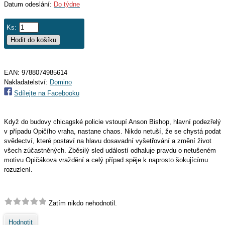
Datum odeslání:
Do týdne
Ks:
EAN:
9788074985614
Nakladatelství:
Domino
Sdílejte na Facebooku
Když do budovy chicagské policie vstoupí Anson Bishop, hlavní podezřelý
v případu Opičího vraha, nastane chaos. Nikdo netuší, že se chystá podat
svědectví, které postaví na hlavu dosavadní vyšetřování a změní život
všech zúčastněných. Zběsilý sled událostí odhaluje pravdu o netušeném
motivu Opičákova vraždění a celý případ spěje k naprosto šokujícímu
rozuzlení.
Zatím nikdo nehodnotil.
Hodnotit