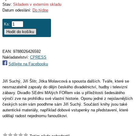
Stav:
Skladem v externím skladu
Datum odeslání:
Do týdne
Ks:
EAN:
9788026426592
Nakladatelství:
CPRESS
Sdílejte na Facebooku
Jiří Suchý, Jiří Šlitr, Jitka Molavcová a spousta dalších. Tváře, které se
nesmazatelně zapsaly do dějin českého divadelnictví, hudby i televizní
zábavy. Divadlo SEdmi MAlých FORem vás u příležitosti šedesátého
výročí zve na prohlídku své vlastní historie. Oponu jedné z nejslavnějších
českých scén vám poodhrne sám Jiří Suchý. Součástí knihy jsou také
autentické materiály, například dobové vstupenky na představení, které
udělají radost nejednomu fanouškovi.