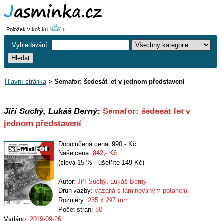
Položek v košíku
0
Vyhledávání:
Hlavní stránka
>
Semafor: šedesát let v jednom představení
Jiří Suchý, Lukáš Berný:
Semafor: šedesát let v
jednom představení
Doporučená cena: 990,- Kč
Naše cena:
842
,- Kč
(sleva 15 % - ušetříte 149 Kč)
Autor:
Jiří Suchý, Lukáš Berný
Druh vazby:
vázaná s laminovaným potahem
Rozměry:
235 x 297 mm
Počet stran:
80
Vydáno:
2019-09-26