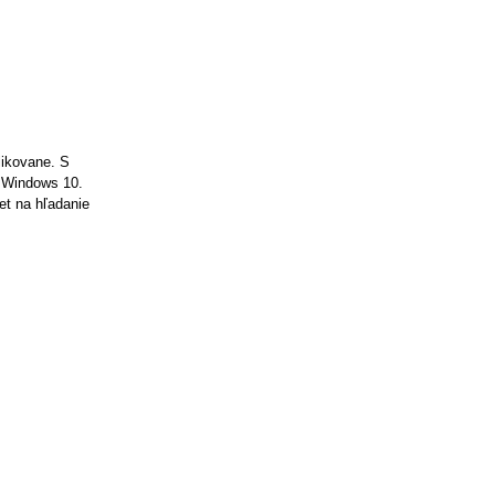
likovane. S
 Windows 10.
et na hľadanie