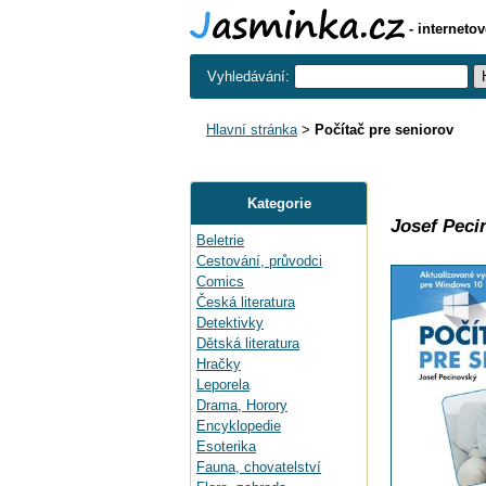
- interneto
Vyhledávání:
Hlavní stránka
>
Počítač pre seniorov
Kategorie
Josef Peci
Beletrie
Cestování, průvodci
Comics
Česká literatura
Detektivky
Dětská literatura
Hračky
Leporela
Drama, Horory
Encyklopedie
Esoterika
Fauna, chovatelství