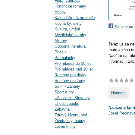
Flora, zahrada
Historické romány
Hobby
Kalendáře, různé zboží
Kuchařky, diety
Sdílejte n
Kultura, umění
Mezilidské vztahy
Military
Teraz už sa ne
Odborná literatura
touto knihou 
Poezie
Naučíte sa, ak
Pro babičky
informácií, zá
Pro mládež do 10 let
Pro mládež nad 10 let
Romány pro dívky
Romány pro ženy
Sci-fi - Záhady
Sport a hry
Hodnotit
Učebnice - Slovníky
English books
Nabízené knih
Zábavná
Josef Pecinovs
Zdravý životní styl
Životopisy, osudy
Levné knihy