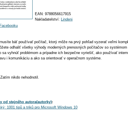
EAN:
9788056617915
Nakladatelství:
Lindeni
a Facebooku
musíte báť používať počítač, ktorý môže na prvý pohľad vyzerať veľmi komp
môžete odhaliť všetky výhody moderných prenosných počítačov so systémom
o sa vyhnúť problémom a prípadne ich bezpečne vyriešiť, ako používať intern
bavu i komunikáciu a ako sa orientovať v operačnom systéme.
Zatím nikdo nehodnotil.
y od stejného autora(autorky)
:
ký: 1001 tipů a triků pro Microsoft Windows 10