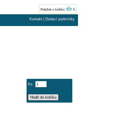
Položek v košíku
0
Kontakt
|
Dodací podmínky
Ks: