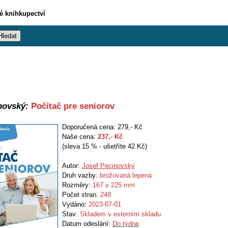
vé knihkupectví
novský:
Počítač pre seniorov
Doporučená cena: 279,- Kč
Naše cena:
237
,- Kč
(sleva 15 % - ušetříte 42 Kč)
Autor:
Josef Pecinovský
Druh vazby:
brožovaná lepená
Rozměry:
167 x 225 mm
Počet stran:
248
Vydáno:
2023-07-01
Stav:
Skladem v externím skladu
Datum odeslání:
Do týdne