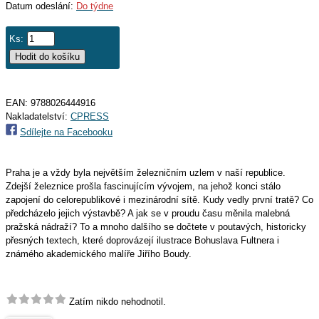
Datum odeslání:
Do týdne
Ks:
EAN:
9788026444916
Nakladatelství:
CPRESS
Sdílejte na Facebooku
Praha je a vždy byla největším železničním uzlem v naší republice.
Zdejší železnice prošla fascinujícím vývojem, na jehož konci stálo
zapojení do celorepublikové i mezinárodní sítě. Kudy vedly první tratě? Co
předcházelo jejich výstavbě? A jak se v proudu času měnila malebná
pražská nádraží? To a mnoho dalšího se dočtete v poutavých, historicky
přesných textech, které doprovázejí ilustrace Bohuslava Fultnera i
známého akademického malíře Jiřího Boudy.
Zatím nikdo nehodnotil.