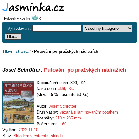
Položek v košíku
0
Vyhledávání:
Hlavní stránka
>
Putování po pražských nádražích
Josef Schrötter:
Putování po pražských nádražích
Doporučená cena: 399,- Kč
Naše cena:
339
,- Kč
(sleva 15 % - ušetříte 60 Kč)
Autor:
Josef Schrötter
Druh vazby:
vázaná s laminovaným potahem
Rozměry:
210 x 285 mm
Počet stran:
160
Vydáno:
2022-11-10
Stav:
Skladem v externím skladu