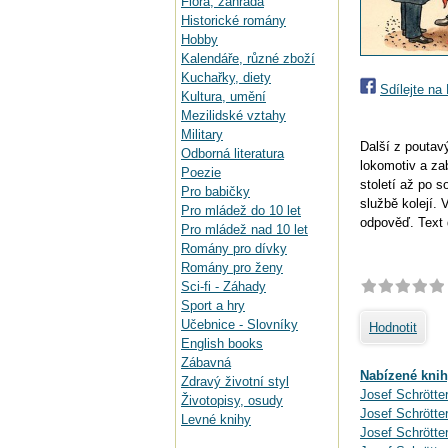
Flora, zahrada
Historické romány
Hobby
Kalendáře, různé zboží
Kuchařky, diety
Sdílejte n
Kultura, umění
Mezilidské vztahy
Military
Další z poutav
Odborná literatura
lokomotiv a za
Poezie
století až po s
Pro babičky
službě kolejí. 
Pro mládež do 10 let
odpověď. Text 
Pro mládež nad 10 let
Romány pro dívky
Romány pro ženy
Sci-fi - Záhady
Sport a hry
Učebnice - Slovníky
Hodnotit
English books
Zábavná
Nabízené knih
Zdravý životní styl
Josef Schrötter
Životopisy, osudy
Josef Schrötte
Levné knihy
Josef Schrötte