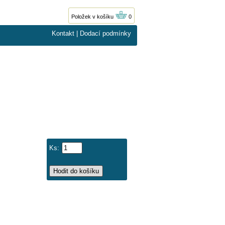
Položek v košíku
0
Kontakt
|
Dodací podmínky
Ks: