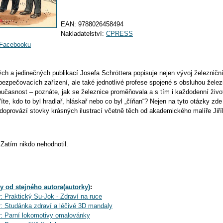
EAN:
9788026458494
Nakladatelství:
CPRESS
a Facebooku
ých a jedinečných publikací Josefa Schröttera popisuje nejen vývoj železničn
bezpečovacích zařízení, ale také jednotlivé profese spojené s obsluhou želez
oučasnost – poznáte, jak se železnice proměňovala a s tím i každodenní život
Víte, kdo to byl hradlař, hláskař nebo co byl „číňan“? Nejen na tyto otázky zde
doprovází stovky krásných ilustrací včetně těch od akademického malíře Jiř
Zatím nikdo nehodnotil.
y od stejného autora(autorky)
:
: Praktický Su-Jok - Zdraví na ruce
r: Studánka zdraví a léčivé 3D mandaly
r: Parní lokomotivy omalovánky