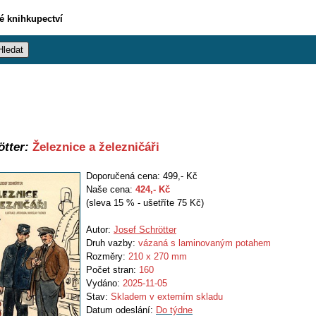
vé knihkupectví
ötter:
Železnice a železničáři
Doporučená cena: 499,- Kč
Naše cena:
424
,- Kč
(sleva 15 % - ušetříte 75 Kč)
Autor:
Josef Schrötter
Druh vazby:
vázaná s laminovaným potahem
Rozměry:
210 x 270 mm
Počet stran:
160
Vydáno:
2025-11-05
Stav:
Skladem v externím skladu
Datum odeslání:
Do týdne