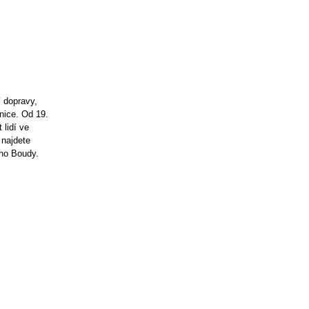
í dopravy,
nice. Od 19.
 lidí ve
 najdete
ího Boudy.