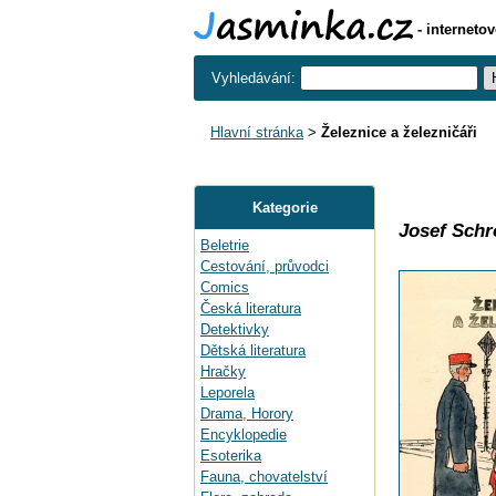
- interneto
Vyhledávání:
Hlavní stránka
>
Železnice a železničáři
Kategorie
Josef Schr
Beletrie
Cestování, průvodci
Comics
Česká literatura
Detektivky
Dětská literatura
Hračky
Leporela
Drama, Horory
Encyklopedie
Esoterika
Fauna, chovatelství