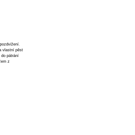
 pozdvižení.
 vlastní pěst
 do pátrání
užem z
.