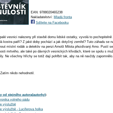
EAN:
9788020465238
Nakladatelství:
Mladá fronta
Sdílejte na Facebooku
palé vesnici nalezeny při stavbě domu lidské ostatky, vyvolá to pochopitelně
 kostra patří? Z jaké doby pochází a jak dotyčný zemřel? Tuto záhadu se na
out místní rodák a detektiv na penzi Arnošt Milota přezdívaný Arno. Pustí se
nosti mrtvého, ale také po dávných vesnických křivdách, které se spolu s m
ily. Ne všechny hříchy se totiž dají pohřbít tak, aby na ně navždy zapomnělo
Zatím nikdo nehodnotil.
y od stejného autora(autorky)
:
Kronika volného pádu
Ve výslužbě
e výslužbě - Luciferova holka