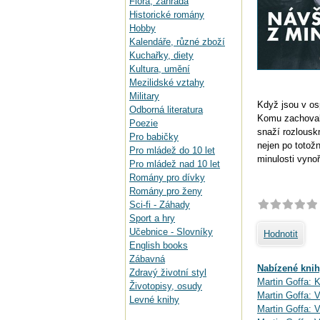
Flora, zahrada
Historické romány
Hobby
Kalendáře, různé zboží
Kuchařky, diety
Kultura, umění
Mezilidské vztahy
Military
Když jsou v os
Odborná literatura
Komu zachovalá
Poezie
snaží rozlouskn
Pro babičky
nejen po totož
Pro mládež do 10 let
minulosti vynoř
Pro mládež nad 10 let
Romány pro dívky
Romány pro ženy
Sci-fi - Záhady
Sport a hry
Učebnice - Slovníky
Hodnotit
English books
Zábavná
Nabízené knih
Zdravý životní styl
Martin Goffa: 
Životopisy, osudy
Martin Goffa: 
Levné knihy
Martin Goffa: V