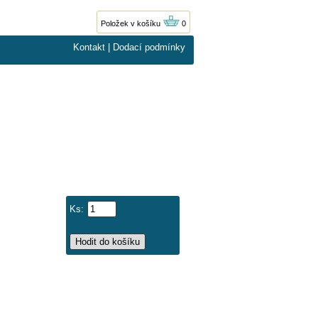
Položek v košíku
0
Kontakt
|
Dodací podmínky
Ks: