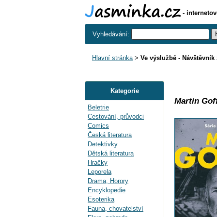
- interneto
Vyhledávání:
Hlavní stránka
>
Ve výslužbě - Návštěvník 
Kategorie
Martin Gof
Beletrie
Cestování, průvodci
Comics
Česká literatura
Detektivky
Dětská literatura
Hračky
Leporela
Drama, Horory
Encyklopedie
Esoterika
Fauna, chovatelství