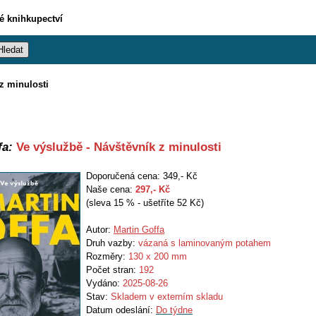
vé knihkupectví
z minulosti
fa:
Ve výslužbě - Návštěvník z minulosti
Doporučená cena: 349,- Kč
Naše cena:
297
,- Kč
(sleva 15 % - ušetříte 52 Kč)
Autor:
Martin Goffa
Druh vazby:
vázaná s laminovaným potahem
Rozměry:
130 x 200 mm
Počet stran:
192
Vydáno:
2025-08-26
Stav:
Skladem v externím skladu
Datum odeslání:
Do týdne