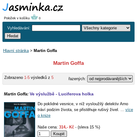
Položek v košíku
0
Vyhledávání:
Hlavní stránka
>
Martin Goffa
Martin Goffa
Zobrazeno
1-5
výsledků z
5
řazených:
Ve výslužbě - Luciferova holka
Martin Goffa:
Do poklidné vesnice, v níž vysloužilý detektiv Arno
tráví podzim života, se přistěhuje rušivý živel. ...
více
o knize
Naše cena:
314,- Kč
- (sleva 15 %)