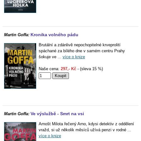
Kronika volného pádu
Martin Goffa:
Brutální a zdánlivě nepochopitelné krveprolití
spáchané za bílého dne v samém centru Prahy
šokuje ve ...
více o knize
Naše cena:
297,- Kč
- (sleva 15 %)
Ve výslužbě - Smrt na vsi
Martin Goffa:
Arnošt Milota řečený Arno, kdysi detektiv z oddělení
vražd, si už několik měsíců užívá penzi v rodné ...
více o knize