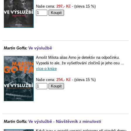
Naše cena:
297,- Kč
- (sleva 15 %)
Ve výslužbě
Martin Goffa:
Arnošt Milota alias Arno je detektiv na odpočinku.
Vypadá to ale, že vyšetřování zločinů je jeho osu ...
více o knize
Naše cena:
254,- Kč
- (sleva 15 %)
Ve výslužbě - Návštěvník z minulosti
Martin Goffa:
Když jsou v ospalé vesnici nalezeny při stavbě domu