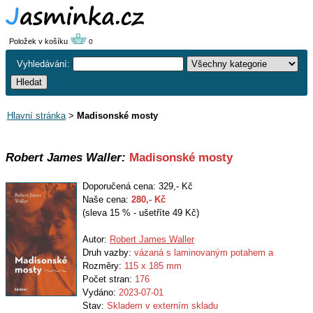
Položek v košíku
0
Vyhledávání:
Hlavní stránka
>
Madisonské mosty
Robert James Waller:
Madisonské mosty
Doporučená cena: 329,- Kč
Naše cena:
280
,- Kč
(sleva 15 % - ušetříte 49 Kč)
Autor:
Robert James Waller
Druh vazby:
vázaná s laminovaným potahem a
Rozměry:
115 x 185 mm
Počet stran:
176
Vydáno:
2023-07-01
Stav:
Skladem v externím skladu