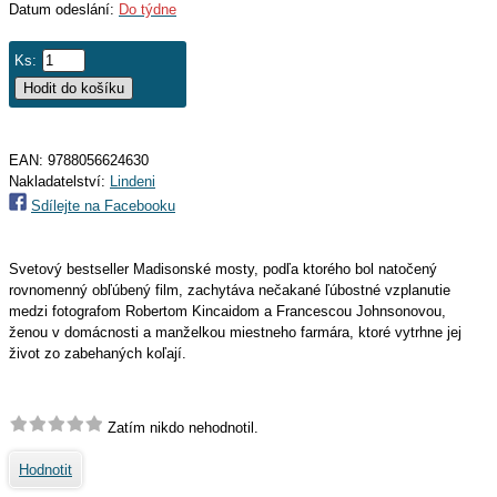
Datum odeslání:
Do týdne
Ks:
EAN:
9788056624630
Nakladatelství:
Lindeni
Sdílejte na Facebooku
Svetový bestseller Madisonské mosty, podľa ktorého bol natočený
rovnomenný obľúbený film, zachytáva nečakané ľúbostné vzplanutie
medzi fotografom Robertom Kincaidom a Francescou Johnsonovou,
ženou v domácnosti a manželkou miestneho farmára, ktoré vytrhne jej
život zo zabehaných koľají.
Zatím nikdo nehodnotil.
Hodnotit