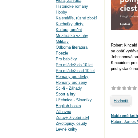
Flora, zahrada
Historické romány
Hobby
Kalendáře, různé zboží
Kuchařky, diety
Kultura, umění
Mezilidské vztahy
Military
Robert Kincaid
Odborná literatura
sa opäť vydáva
Poezie
Johnsonová sa
Pro babičky
Kincaidom pred
Pro mládež do 10 let
prichystané in
Pro mládež nad 10 let
Romány pro dívky
Romány pro ženy
Sci-fi - Záhady
Sport a hry
Učebnice - Slovníky
Hodnotit
English books
Zábavná
Nabízené knih
Zdravý životní styl
Robert James 
Životopisy, osudy
Levné knihy