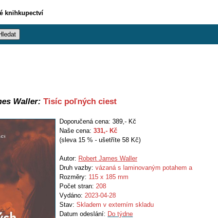
vé knihkupectví
es Waller:
Tisíc poľných ciest
Doporučená cena: 389,- Kč
Naše cena:
331
,- Kč
(sleva 15 % - ušetříte 58 Kč)
Autor:
Robert James Waller
Druh vazby:
vázaná s laminovaným potahem a
Rozměry:
115 x 185 mm
Počet stran:
208
Vydáno:
2023-04-28
Stav:
Skladem v externím skladu
Datum odeslání:
Do týdne