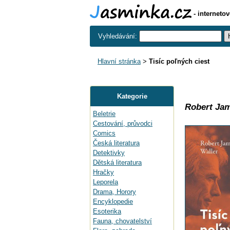
- interneto
Vyhledávání:
Hlavní stránka
>
Tisíc poľných ciest
Kategorie
Robert Jam
Beletrie
Cestování, průvodci
Comics
Česká literatura
Detektivky
Dětská literatura
Hračky
Leporela
Drama, Horory
Encyklopedie
Esoterika
Fauna, chovatelství