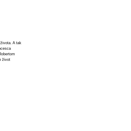
života. A tak
ncesca
Robertom
 život