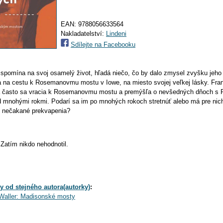
EAN:
9788056633564
Nakladatelství:
Lindeni
Sdílejte na Facebooku
 spomína na svoj osamelý život, hľadá niečo, čo by dalo zmysel zvyšku jeho 
 na cestu k Rosemanovmu mostu v Iowe, na miesto svojej veľkej lásky. Fra
 často sa vracia k Rosemanovmu mostu a premýšľa o nevšedných dňoch s 
 mnohými rokmi. Podarí sa im po mnohých rokoch stretnúť alebo má pre nich
é nečakané prekvapenia?
Zatím nikdo nehodnotil.
y od stejného autora(autorky)
:
Waller: Madisonské mosty