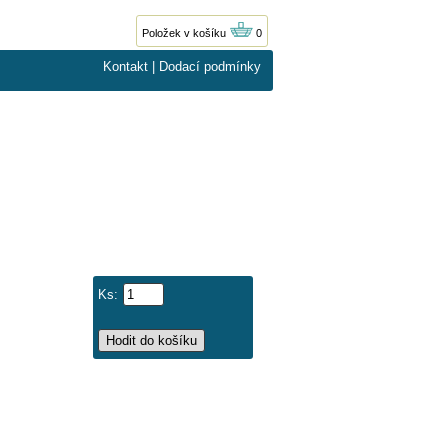
Položek v košíku
0
Kontakt
|
Dodací podmínky
Ks: