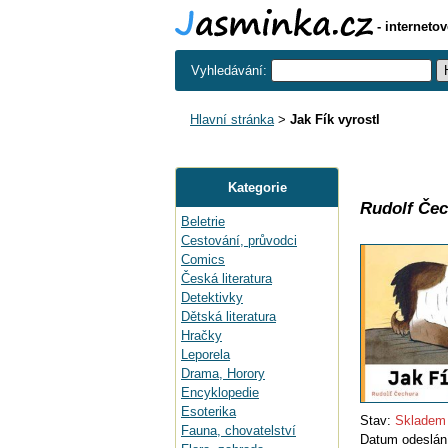
- interneto
Vyhledávání:
Hlavní stránka
>
Jak Fík vyrostl
Kategorie
Rudolf Čec
Beletrie
Cestování, průvodci
Comics
Česká literatura
Detektivky
Dětská literatura
Hračky
Leporela
Drama, Horory
Encyklopedie
Esoterika
Stav:
Skladem 
Fauna, chovatelství
Datum odeslán