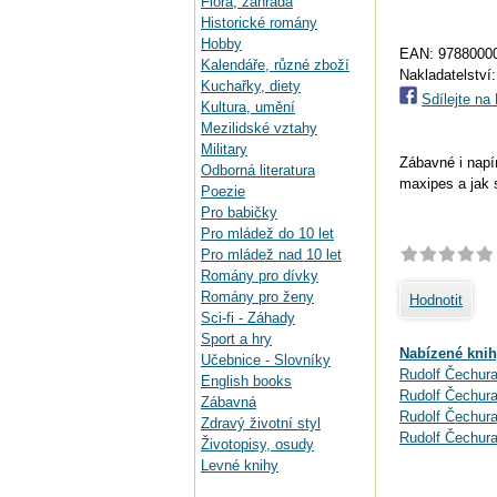
Flora, zahrada
Historické romány
Hobby
EAN:
9788000
Kalendáře, různé zboží
Nakladatelství
Kuchařky, diety
Sdílejte n
Kultura, umění
Mezilidské vztahy
Military
Zábavné i napín
Odborná literatura
maxipes a jak 
Poezie
Pro babičky
Pro mládež do 10 let
Pro mládež nad 10 let
Romány pro dívky
Romány pro ženy
Hodnotit
Sci-fi - Záhady
Sport a hry
Nabízené knih
Učebnice - Slovníky
Rudolf Čechura
English books
Rudolf Čechura
Zábavná
Rudolf Čechura
Zdravý životní styl
Rudolf Čechura
Životopisy, osudy
Levné knihy