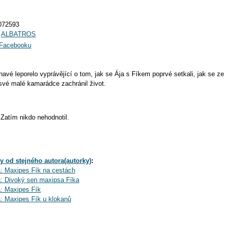
072593
:
ALBATROS
a Facebooku
avé leporelo vyprávějící o tom, jak se Ája s Fíkem poprvé setkali, jak se ze 
své malé kamarádce zachránil život.
Zatím nikdo nehodnotil.
y od stejného autora(autorky)
:
: Maxipes Fík na cestách
: Divoký sen maxipsa Fíka
: Maxipes Fík
: Maxipes Fík u klokanů