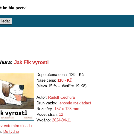
vé knihkupectví
hura:
Jak Fík vyrostl
Doporučená cena: 129,- Kč
Naše cena:
110
,- Kč
(sleva 15 % - ušetříte 19 Kč)
Autor:
Rudolf Čechura
Druh vazby:
leporelo rozkládací
Rozměry:
157 x 123 mm
Počet stran:
12
Vydáno:
2024-04-11
v externím skladu
í:
Do týdne