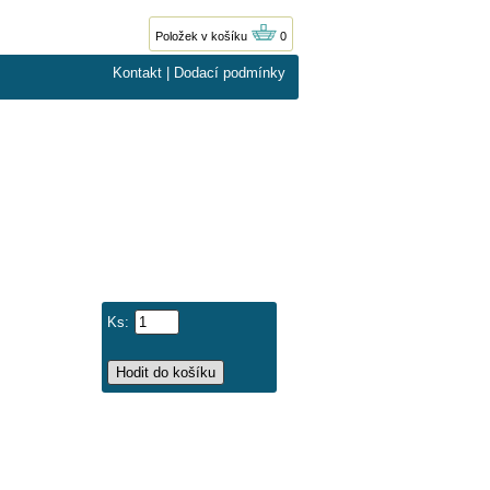
Položek v košíku
0
Kontakt
|
Dodací podmínky
Ks: