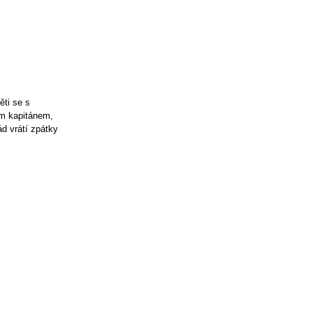
ěti se s
ím kapitánem,
d vrátí zpátky