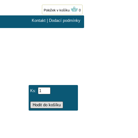
Položek v košíku
0
Kontakt
|
Dodací podmínky
Ks: