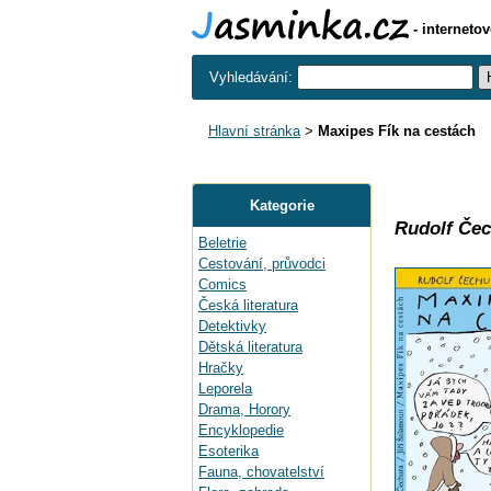
- interneto
Vyhledávání:
Hlavní stránka
>
Maxipes Fík na cestách
Kategorie
Rudolf Čec
Beletrie
Cestování, průvodci
Comics
Česká literatura
Detektivky
Dětská literatura
Hračky
Leporela
Drama, Horory
Encyklopedie
Esoterika
Fauna, chovatelství