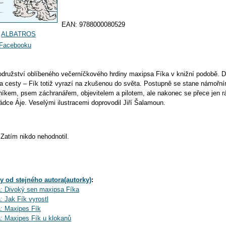
EAN:
9788000080529
:
ALBATROS
a Facebooku
družství oblíbeného večerníčkového hrdiny maxipsa Fíka v knižní podobě. D
a cesty – Fík totiž vyrazí na zkušenou do světa. Postupně se stane námořn
níkem, psem záchranářem, objevitelem a pilotem, ale nakonec se přece jen rá
ádce Áje. Veselými ilustracemi doprovodil Jiří Šalamoun.
Zatím nikdo nehodnotil.
y od stejného autora(autorky)
:
: Divoký sen maxipsa Fíka
: Jak Fík vyrostl
: Maxipes Fík
: Maxipes Fík u klokanů