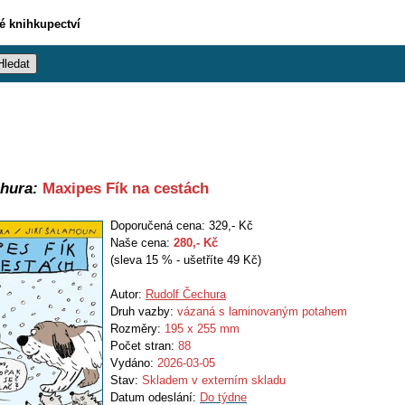
vé knihkupectví
hura:
Maxipes Fík na cestách
Doporučená cena: 329,- Kč
Naše cena:
280
,- Kč
(sleva 15 % - ušetříte 49 Kč)
Autor:
Rudolf Čechura
Druh vazby:
vázaná s laminovaným potahem
Rozměry:
195 x 255 mm
Počet stran:
88
Vydáno:
2026-03-05
Stav:
Skladem v externím skladu
Datum odeslání:
Do týdne