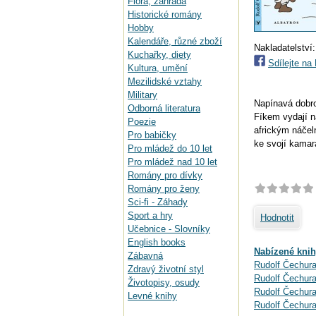
Flora, zahrada
Historické romány
Hobby
Kalendáře, různé zboží
Nakladatelství
Kuchařky, diety
Sdílejte n
Kultura, umění
Mezilidské vztahy
Military
Napínavá dobro
Odborná literatura
Fíkem vydají n
Poezie
africkým náčel
Pro babičky
ke svojí kamar
Pro mládež do 10 let
Pro mládež nad 10 let
Romány pro dívky
Romány pro ženy
Sci-fi - Záhady
Sport a hry
Hodnotit
Učebnice - Slovníky
English books
Nabízené knih
Zábavná
Rudolf Čechura
Zdravý životní styl
Rudolf Čechura
Životopisy, osudy
Rudolf Čechura
Levné knihy
Rudolf Čechura