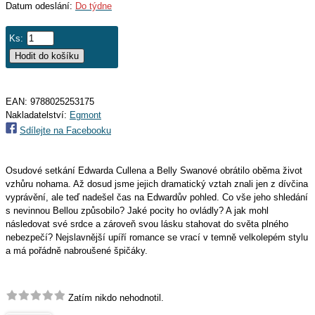
Datum odeslání:
Do týdne
Ks:
EAN:
9788025253175
Nakladatelství:
Egmont
Sdílejte na Facebooku
Osudové setkání Edwarda Cullena a Belly Swanové obrátilo oběma život
vzhůru nohama. Až dosud jsme jejich dramatický vztah znali jen z dívčina
vyprávění, ale teď nadešel čas na Edwardův pohled. Co vše jeho shledání
s nevinnou Bellou způsobilo? Jaké pocity ho ovládly? A jak mohl
následovat své srdce a zároveň svou lásku stahovat do světa plného
nebezpečí? Nejslavnější upíří romance se vrací v temně velkolepém stylu
a má pořádně nabroušené špičáky.
Zatím nikdo nehodnotil.