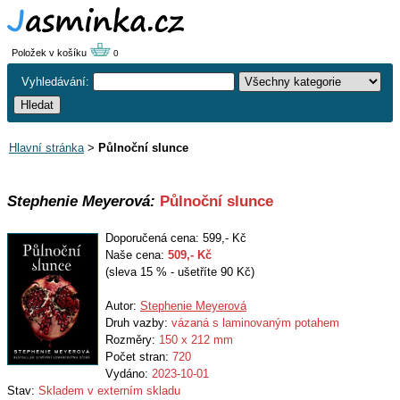
Položek v košíku
0
Vyhledávání:
Hlavní stránka
>
Půlnoční slunce
Stephenie Meyerová:
Půlnoční slunce
Doporučená cena: 599,- Kč
Naše cena:
509
,- Kč
(sleva 15 % - ušetříte 90 Kč)
Autor:
Stephenie Meyerová
Druh vazby:
vázaná s laminovaným potahem
Rozměry:
150 x 212 mm
Počet stran:
720
Vydáno:
2023-10-01
Stav:
Skladem v externím skladu