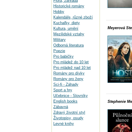
Flora, zahrada
Historické romány
Hobby
Kalendáře, různé zboží
Kuchařky, diety
Meyerová Ste
Kultura, umění
Mezilidské vztahy
Military
Odborná literatura
Poezie
Pro babičky
Pro mládež do 10 let
Pro mládež nad 10 let
Romány pro dívky
Romány pro ženy
Sci-fi - Záhady
Sport a hry
Učebnice - Slovníky
English books
Stephenie Me
Zábavná
Zdravý životní styl
Životopisy, osudy
Levné knihy