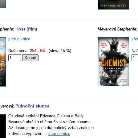
Host (film)
phenie:
Meyerová Stephenie:
více o knize
víc
Naše cena:
254,- Kč
- (sleva 15 %)
Naš
Půlnoční slunce
yerová:
Osudové setkání Edwarda Cullena a Belly
Swanové obrátilo oběma život vzhůru nohama.
Až dosud jsme jejich dramatický vztah znali jen
z dívčina vyprávěn ...
více o knize