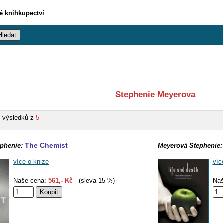
vé knihkupectví
Stephenie Meyerova
5
výsledků z
5
The Chemist
phenie:
Meyerová Stephenie:
více o knize
víc
Naše cena:
561,- Kč
- (sleva 15 %)
Naš