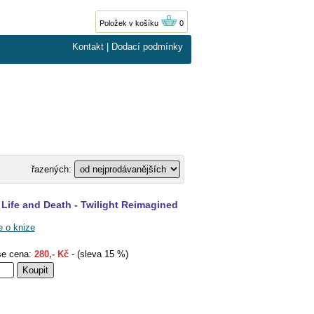
Položek v košíku
0
Kontakt
|
Dodací podmínky
řazených:
Life and Death - Twilight Reimagined
e o knize
e cena:
280,- Kč
- (sleva 15 %)