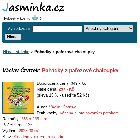
Položek v košíku
0
Vyhledávání:
Hlavní stránka
>
Pohádky z pařezové chaloupky
Václav Čtvrtek:
Pohádky z pařezové chaloupky
Doporučená cena: 349,- Kč
Naše cena:
297
,- Kč
(sleva 15 % - ušetříte 52 Kč)
Autor:
Václav Čtvrtek
Druh vazby:
vázaná s laminovaným potahem
Rozměry:
235 x 235 mm
Počet stran:
136
Vydáno:
2025-08-07
Stav:
Skladem v externím skladu