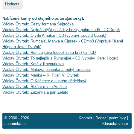
Hodnotit
Nabízené knihy od stejného autora(autorky)
:
Václav Čtvrtek: Cesty formana Šejtročka
Václav Čtvrtek: Nejkrásnější pohádky hezky pohromadě - 2 CDmp3
Václav Čtvrtek: O víle Amálce - CD (vypráví Eduard Cupák)
Václav Čtvrtek: Rumcajs, Manka a Cipísek - CDmp3 (Vyprávějí Karel
Höger a Josef Dvořák)
Václav Čtvrtek: Rumcajsova loupežnická knížka - CD
Václav Čtvrtek: To nejlepší z Rumcajse - CD (vypráví Karel Höger)
Václav Čtvrtek: Kotě z Kocourkova
Václav Čtvrtek: Maková panenka a motýl Emanuel
Václav Čtvrtek: Manka – R. Pilař, V. Čtvrtek
Václav Čtvrtek: O Kačence a tlustém dědečkovi
Václav Čtvrtek: Říkání o víle Amálce
Václav Čtvrtek: Zuzanka a pan Želato
© 2000 - 2026
Kontakt
|
Dodací podmínky
|
Jasminka.cz