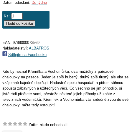
Datum odeslání:
Do týdne
Ks:
EAN:
9788000073569
Nakladatelství:
ALBATROS
Sdílejte na Facebooku
Kdo by neznal Křemílka a Vochomůrku, dva mužíčky z pařezové
chaloupky na pasece. Jeden je spíš hubený, druhý spíš tlustý, ale oba se
vzájemně báječně doplňují. Radostně spolu hospodaří a přitom stihnou
spoustu zábavných a užitečných věcí. Co všechno se jim přihodilo, si
jistě rádi přečtete sami, přestože některé jejich příhody už znáte z
televizních večerníčků. Křemílek a Vochomůrka vás srdečně zvou do své
chaloupky, račte tedy vstoupit!
Zatím nikdo nehodnotil.