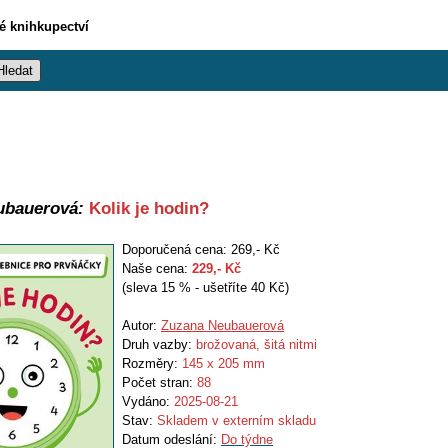
vé knihkupectví
ubauerová:
Kolik je hodin?
Doporučená cena: 269,- Kč
Naše cena:
229
,- Kč
(sleva 15 % - ušetříte 40 Kč)
Autor:
Zuzana Neubauerová
Druh vazby:
brožovaná, šitá nitmi
Rozměry:
145 x 205 mm
Počet stran:
88
Vydáno:
2025-08-21
Stav:
Skladem v externím skladu
Datum odeslání:
Do týdne