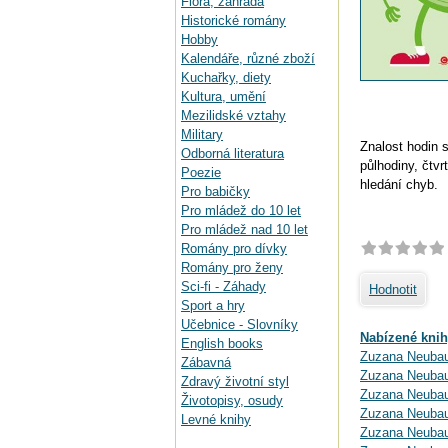
Flora, zahrada
Historické romány
Hobby
Kalendáře, různé zboží
Kuchařky, diety
Kultura, umění
Mezilidské vztahy
Military
Znalost hodin 
Odborná literatura
půlhodiny, čtvr
Poezie
hledání chyb.
Pro babičky
Pro mládež do 10 let
Pro mládež nad 10 let
Romány pro dívky
Romány pro ženy
Sci-fi - Záhady
Hodnotit
Sport a hry
Učebnice - Slovníky
Nabízené knih
English books
Zuzana Neubaue
Zábavná
Zuzana Neubau
Zdravý životní styl
Zuzana Neubaue
Životopisy, osudy
Zuzana Neubaue
Levné knihy
Zuzana Neubaue