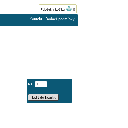
Položek v košíku
0
Kontakt
|
Dodací podmínky
Ks: