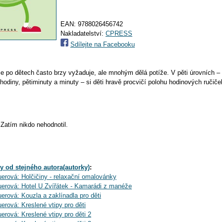
EAN:
9788026456742
Nakladatelství:
CPRESS
Sdílejte na Facebooku
se po dětech často brzy vyžaduje, ale mnohým dělá potíže. V pěti úrovních – 
thodiny, pětiminuty a minuty – si děti hravě procvičí polohu hodinových ručiče
Zatím nikdo nehodnotil.
y od stejného autora(autorky)
:
rová: Holčičiny - relaxační omalovánky
erová: Hotel U Zvířátek - Kamarádi z manéže
rová: Kouzla a zaklínadla pro děti
rová: Kreslené vtipy pro děti
rová: Kreslené vtipy pro děti 2