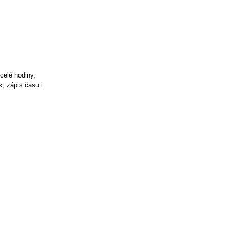
celé hodiny,
k, zápis času i