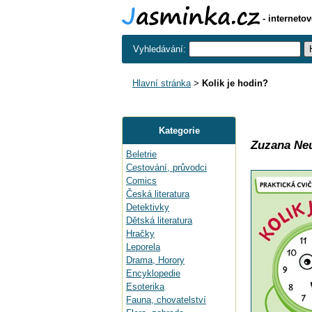
- interneto
Vyhledávání:
Hlavní stránka
>
Kolik je hodin?
Kategorie
Zuzana Ne
Beletrie
Cestování, průvodci
Comics
Česká literatura
Detektivky
Dětská literatura
Hračky
Leporela
Drama, Horory
Encyklopedie
Esoterika
Fauna, chovatelství