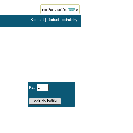
Položek v košíku
0
Kontakt
|
Dodací podmínky
Ks: