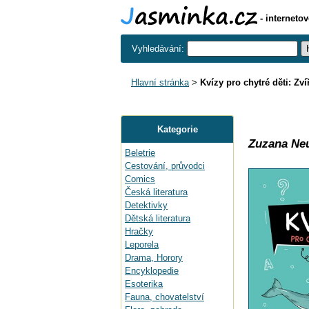
- interneto
Vyhledávání:
Hlavní stránka
>
Kvízy pro chytré děti: Zví
Kategorie
Zuzana Ne
Beletrie
Cestování, průvodci
Comics
Česká literatura
Detektivky
Dětská literatura
Hračky
Leporela
Drama, Horory
Encyklopedie
Esoterika
Fauna, chovatelství