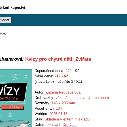
vé knihkupectví
řata
ubauerová:
Kvízy pro chytré děti: Zvířata
Doporučená cena: 249,- Kč
Naše cena:
212
,- Kč
(sleva 15 % - ušetříte 37 Kč)
Autor:
Zuzana Neubauerová
Druh vazby:
vázaná s laminovaným potahem
Rozměry:
145 x 205 mm
Počet stran:
104
Vydáno:
2025-01-16
Stav:
Skladem v externím skladu
Datum odeslání:
Do týdne