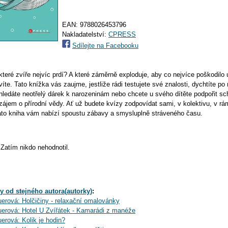
EAN:
9788026453796
Nakladatelství:
CPRESS
Sdílejte na Facebooku
 které zvíře nejvíc prdí? A které záměrně exploduje, aby co nejvíce poškodilo
íte. Tato knížka vás zaujme, jestliže rádi testujete své znalosti, dychtíte po
ledáte neotřelý dárek k narozeninám nebo chcete u svého dítěte podpořit s
zájem o přírodní vědy. Ať už budete kvízy zodpovídat sami, v kolektivu, v rá
tato kniha vám nabízí spoustu zábavy a smysluplně stráveného času.
Zatím nikdo nehodnotil.
y od stejného autora(autorky)
:
rová: Holčičiny - relaxační omalovánky
erová: Hotel U Zvířátek - Kamarádi z manéže
rová: Kolik je hodin?