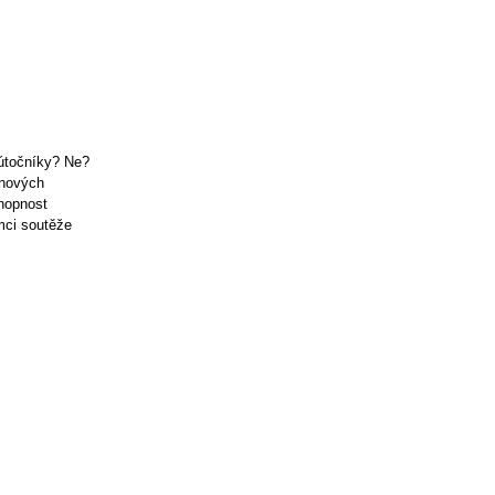
 útočníky? Ne?
 nových
chopnost
mci soutěže