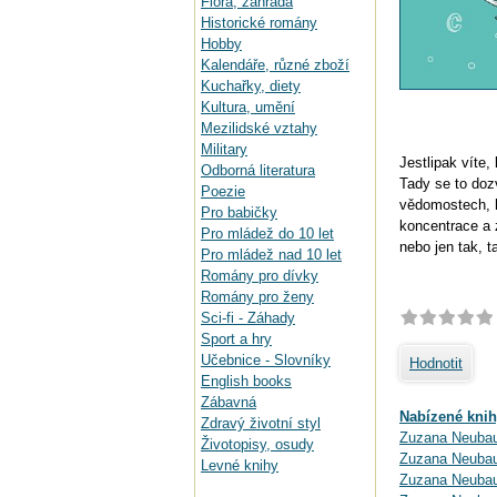
Flora, zahrada
Historické romány
Hobby
Kalendáře, různé zboží
Kuchařky, diety
Kultura, umění
Mezilidské vztahy
Military
Jestlipak víte,
Odborná literatura
Tady se to dozv
Poezie
vědomostech, h
Pro babičky
koncentrace a 
Pro mládež do 10 let
nebo jen tak, 
Pro mládež nad 10 let
Romány pro dívky
Romány pro ženy
Sci-fi - Záhady
Sport a hry
Učebnice - Slovníky
Hodnotit
English books
Zábavná
Nabízené knih
Zdravý životní styl
Zuzana Neubaue
Životopisy, osudy
Zuzana Neubau
Levné knihy
Zuzana Neubaue