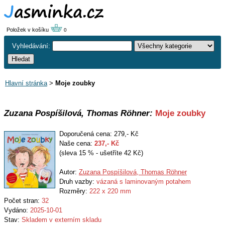
Položek v košíku
0
Vyhledávání:
Hlavní stránka
>
Moje zoubky
Zuzana Pospíšilová, Thomas Röhner:
Moje zoubky
Doporučená cena: 279,- Kč
Naše cena:
237
,- Kč
(sleva 15 % - ušetříte 42 Kč)
Autor:
Zuzana Pospíšilová, Thomas Röhner
Druh vazby:
vázaná s laminovaným potahem
Rozměry:
222 x 220 mm
Počet stran:
32
Vydáno:
2025-10-01
Stav:
Skladem v externím skladu