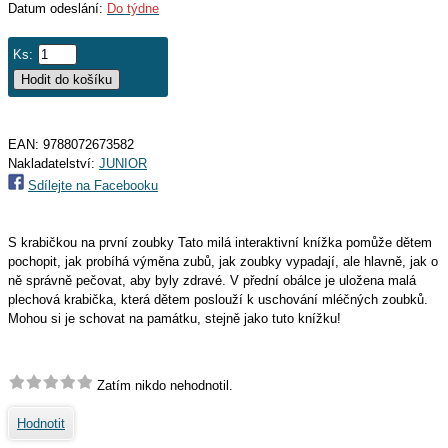
Datum odeslání:
Do týdne
Ks:
EAN:
9788072673582
Nakladatelství:
JUNIOR
Sdílejte na Facebooku
S krabičkou na první zoubky Tato milá interaktivní knížka pomůže dětem
pochopit, jak probíhá výměna zubů, jak zoubky vypadají, ale hlavně, jak o
ně správně pečovat, aby byly zdravé. V přední obálce je uložena malá
plechová krabička, která dětem poslouží k uschování mléčných zoubků.
Mohou si je schovat na památku, stejně jako tuto knížku!
Zatím nikdo nehodnotil.
Hodnotit