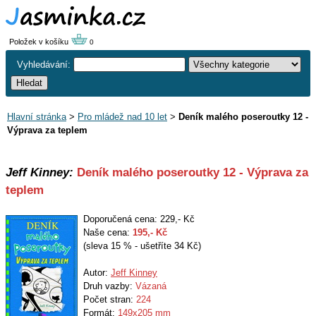
Položek v košíku
0
Vyhledávání:
Hlavní stránka
>
Pro mládež nad 10 let
>
Deník malého poseroutky 12 -
Výprava za teplem
Jeff Kinney:
Deník malého poseroutky 12 - Výprava za
teplem
Doporučená cena: 229,- Kč
Naše cena:
195
,- Kč
(sleva 15 % - ušetříte 34 Kč)
Autor:
Jeff Kinney
Druh vazby:
Vázaná
Počet stran:
224
Formát:
149x205 mm