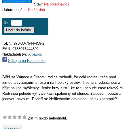
Stav:
Na objednávku
Datum dodání:
Do 14 dnů
Ks:
ISBN: 978-80-7544-459-2
EAN:
9788075444592
Nakladatelství:
Albatros
Sdílejte na Facebooku
Blíží se Vánoce a Gregovi rodiče rozhodli, že celá rodina uteče před
zimou a svátečním stresem na tropický ostrov. Trochu si odpočinout a
přijít na jiné myšlenky. Jenže brzy zjistí, že to tu nebude zase takový ráj.
Rodinnou pohodu vytrvale kazí spáleniny od slunce, žaludeční potíže a
jedovatí pavouci. Podaří se Heffleyovým dovolenou nějak zachránit?
Zatím nikdo nehodnotil.