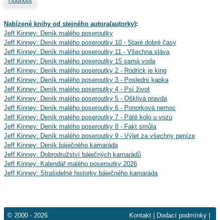
Hodnotit
Nabízené knihy od stejného autora(autorky)
:
Jeff Kinney: Deník malého poseroutky
Jeff Kinney: Deník malého poseroutky 10 - Staré dobré časy
Jeff Kinney: Deník malého poseroutky 11 - Všechna sláva
Jeff Kinney: Deník malého poseroutky 15 samá voda
Jeff Kinney: Deník malého poseroutky 2 - Rodrick je king
Jeff Kinney: Deník malého poseroutky 3 - Poslední kapka
Jeff Kinney: Deník malého poseroutky 4 - Psí život
Jeff Kinney: Deník malého poseroutky 5 - Ošklivá pravda
Jeff Kinney: Deník malého poseroutky 6 - Ponorková nemoc
Jeff Kinney: Deník malého poseroutky 7 - Páté kolo u vozu
Jeff Kinney: Deník malého poseroutky 8 - Fakt smůla
Jeff Kinney: Deník malého poseroutky 9 - Výlet za všechny peníze
Jeff Kinney: Deník báječného kamaráda
Jeff Kinney: Dobrodružství báječných kamarádů
Jeff Kinney: Kalendář malého poseroutky 2026
Jeff Kinney: Strašidelné historky báječného kamaráda
© 2000 - 2026
Kontakt
|
Dodací podmínky
|