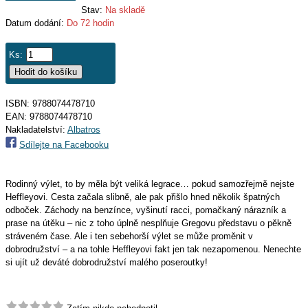
Stav:
Na skladě
Datum dodání:
Do 72 hodin
Ks:
ISBN: 9788074478710
EAN:
9788074478710
Nakladatelství:
Albatros
Sdílejte na Facebooku
Rodinný výlet, to by měla být veliká legrace… pokud samozřejmě nejste
Heffleyovi. Cesta začala slibně, ale pak přišlo hned několik špatných
odboček. Záchody na benzínce, vyšinutí racci, pomačkaný nárazník a
prase na útěku – nic z toho úplně nesplňuje Gregovu představu o pěkně
stráveném čase. Ale i ten sebehorší výlet se může proměnit v
dobrodružství – a na tohle Heffleyovi fakt jen tak nezapomenou. Nenechte
si ujít už deváté dobrodružství malého poseroutky!