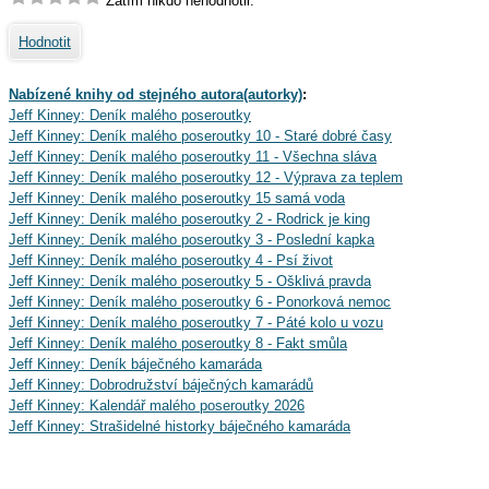
Zatím nikdo nehodnotil.
Hodnotit
Nabízené knihy od stejného autora(autorky)
:
Jeff Kinney: Deník malého poseroutky
Jeff Kinney: Deník malého poseroutky 10 - Staré dobré časy
Jeff Kinney: Deník malého poseroutky 11 - Všechna sláva
Jeff Kinney: Deník malého poseroutky 12 - Výprava za teplem
Jeff Kinney: Deník malého poseroutky 15 samá voda
Jeff Kinney: Deník malého poseroutky 2 - Rodrick je king
Jeff Kinney: Deník malého poseroutky 3 - Poslední kapka
Jeff Kinney: Deník malého poseroutky 4 - Psí život
Jeff Kinney: Deník malého poseroutky 5 - Ošklivá pravda
Jeff Kinney: Deník malého poseroutky 6 - Ponorková nemoc
Jeff Kinney: Deník malého poseroutky 7 - Páté kolo u vozu
Jeff Kinney: Deník malého poseroutky 8 - Fakt smůla
Jeff Kinney: Deník báječného kamaráda
Jeff Kinney: Dobrodružství báječných kamarádů
Jeff Kinney: Kalendář malého poseroutky 2026
Jeff Kinney: Strašidelné historky báječného kamaráda