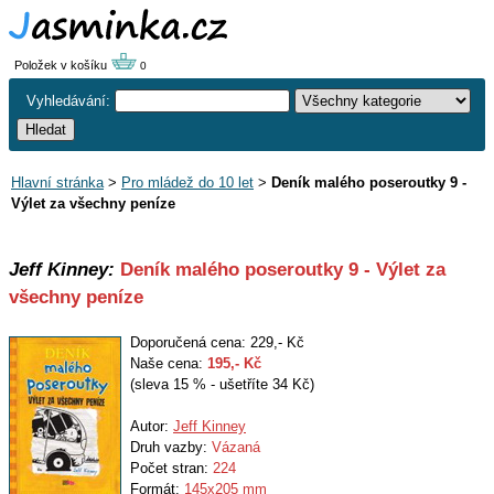
Položek v košíku
0
Vyhledávání:
Hlavní stránka
>
Pro mládež do 10 let
>
Deník malého poseroutky 9 -
Výlet za všechny peníze
Jeff Kinney:
Deník malého poseroutky 9 - Výlet za
všechny peníze
Doporučená cena: 229,- Kč
Naše cena:
195
,- Kč
(sleva 15 % - ušetříte 34 Kč)
Autor:
Jeff Kinney
Druh vazby:
Vázaná
Počet stran:
224
Formát:
145x205 mm