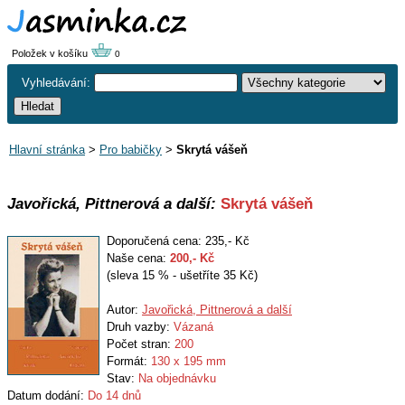
Položek v košíku
0
Vyhledávání:
Hlavní stránka
>
Pro babičky
>
Skrytá vášeň
Javořická, Pittnerová a další:
Skrytá vášeň
Doporučená cena: 235,- Kč
Naše cena:
200
,- Kč
(sleva 15 % - ušetříte 35 Kč)
Autor:
Javořická, Pittnerová a další
Druh vazby:
Vázaná
Počet stran:
200
Formát:
130 x 195 mm
Stav:
Na objednávku
Datum dodání:
Do 14 dnů