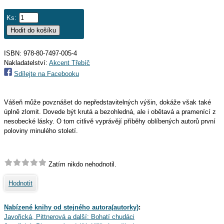
Ks:
ISBN: 978-80-7497-005-4
Nakladatelství:
Akcent Třebíč
Sdílejte na Facebooku
Vášeň může povznášet do nepředstavitelných výšin, dokáže však také
úplně zlomit. Dovede být krutá a bezohledná, ale i obětavá a pramenící z
nesobecké lásky. O tom citlivě vyprávějí příběhy oblíbených autorů první
poloviny minulého století.
Zatím nikdo nehodnotil.
Hodnotit
Nabízené knihy od stejného autora(autorky)
:
Javořická, Pittnerová a další: Bohatí chudáci