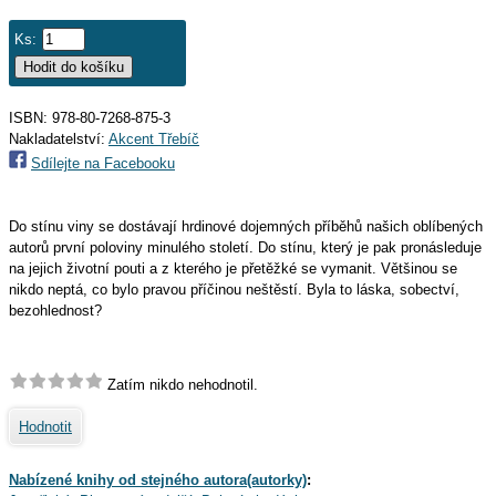
Ks:
ISBN: 978-80-7268-875-3
Nakladatelství:
Akcent Třebíč
Sdílejte na Facebooku
Do stínu viny se dostávají hrdinové dojemných příběhů našich oblíbených
autorů první poloviny minulého století. Do stínu, který je pak pronásleduje
na jejich životní pouti a z kterého je přetěžké se vymanit. Většinou se
nikdo neptá, co bylo pravou příčinou neštěstí. Byla to láska, sobectví,
bezohlednost?
Zatím nikdo nehodnotil.
Hodnotit
Nabízené knihy od stejného autora(autorky)
: