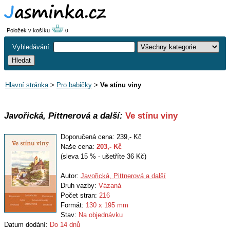
Položek v košíku
0
Vyhledávání:
Hlavní stránka
>
Pro babičky
>
Ve stínu viny
Javořická, Pittnerová a další:
Ve stínu viny
Doporučená cena: 239,- Kč
Naše cena:
203
,- Kč
(sleva 15 % - ušetříte 36 Kč)
Autor:
Javořická, Pittnerová a další
Druh vazby:
Vázaná
Počet stran:
216
Formát:
130 x 195 mm
Stav:
Na objednávku
Datum dodání:
Do 14 dnů