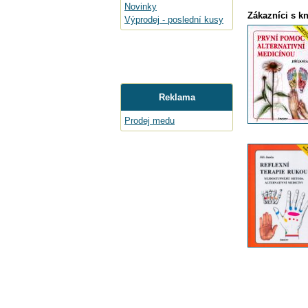
Novinky
Zákazníci s kn
Výprodej - poslední kusy
Reklama
Prodej medu