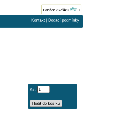
Položek v košíku
0
Kontakt
|
Dodací podmínky
Ks: