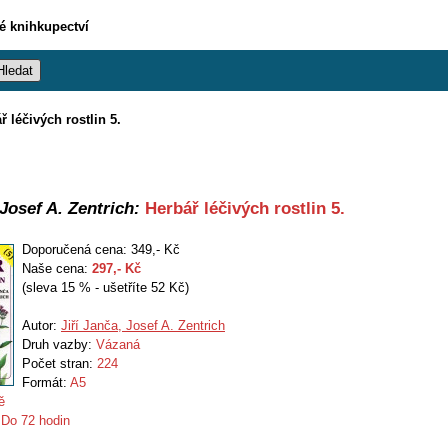
vé knihkupectví
ř léčivých rostlin 5.
 Josef A. Zentrich:
Herbář léčivých rostlin 5.
Doporučená cena: 349,- Kč
Naše cena:
297
,- Kč
(sleva 15 % - ušetříte 52 Kč)
Autor:
Jiří Janča, Josef A. Zentrich
Druh vazby:
Vázaná
Počet stran:
224
Formát:
A5
ě
:
Do 72 hodin