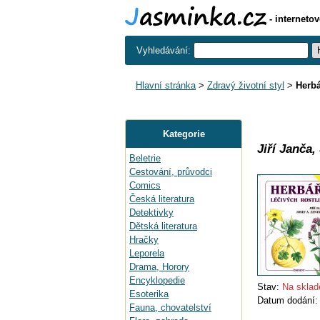
- interneto
Vyhledávání:
Hlavní stránka
>
Zdravý životní styl
>
Herbá
Kategorie
Jiří Janča,
Beletrie
Cestování, průvodci
Comics
Česká literatura
Detektivky
Dětská literatura
Hračky
Leporela
Drama, Horory
Encyklopedie
Stav:
Na sklad
Esoterika
Datum dodání
Fauna, chovatelství