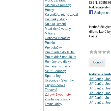
Flora, zahrada
ISBN: 808587
Historické romány
Nakladatelství
Hobby
Sdílejte n
Kalendáře, různé zboží
Kuchařky, diety
Kultura, umění
Herbář léčivých
Mezilidské vztahy
dílem, které b
Military
t až ž.
Odborná literatura
Poezie
Pro babičky
Pro mládež do 10 let
Pro mládež nad 10 let
Romány pro dívky
Hodnotit
Romány pro ženy
Sci-fi - Záhady
Nabízené knih
Sport a hry
Jiří Janča, Jos
Učebnice - Slovníky
Jiří Janča, Jos
English books
Jiří Janča, Jos
Zábavná
Jiří Janča, Jos
Zdravý životní styl
Jiří Janča, Jos
Životopisy, osudy
Jiří Janča, Jos
Levné knihy