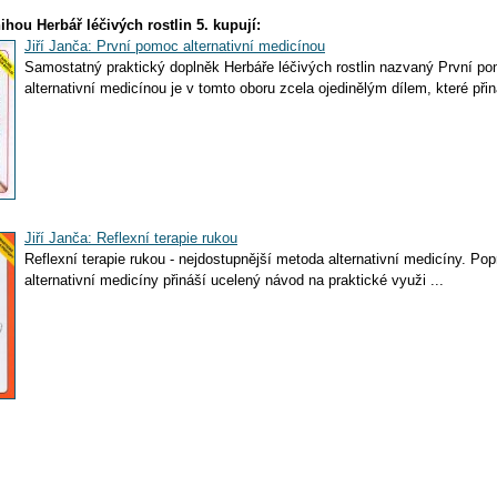
ihou Herbář léčivých rostlin 5. kupují:
Jiří Janča: První pomoc alternativní medicínou
Samostatný praktický doplněk Herbáře léčivých rostlin nazvaný První p
alternativní medicínou je v tomto oboru zcela ojedinělým dílem, které přin
Jiří Janča: Reflexní terapie rukou
Reflexní terapie rukou - nejdostupnější metoda alternativní medicíny. Popr
alternativní medicíny přináší ucelený návod na praktické využi ...