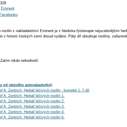
6329
:
Eminent
a Facebooku
 rostlin z nakladatelství Eminent je z hlediska fytoterapie nejucelenějším he
ylo v historii českých zemí dosud vydáno. Pátý díl obsahuje rostliny, zařaze
Zatím nikdo nehodnotil.
y od stejného autora(autorky)
:
ef A. Zentrich: Herbář léčivých rostlin - komplet 1.-7.díl
ef A. Zentrich: Herbář léčivých rostlin 1.
ef A. Zentrich: Herbář léčivých rostlin 2.
ef A. Zentrich: Herbář léčivých rostlin 3.
ef A. Zentrich: Herbář léčivých rostlin 4.
ef A. Zentrich: Herbář léčivých rostlin 6.