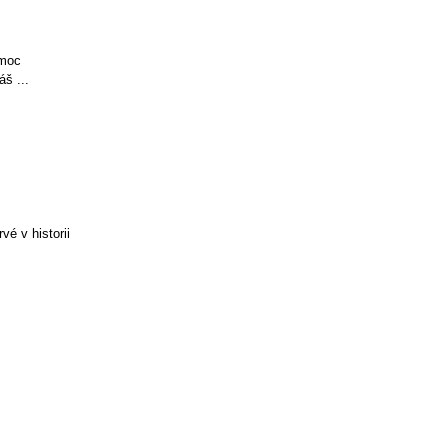
omoc
áš ...
vé v historii