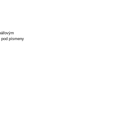
rbářovým
né pod písmeny