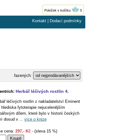
Položek v košíku
0
Kontakt
|
Dodací podmínky
řazených:
Herbář léčivých rostlin 4.
entrich:
bář léčivých rostlin z nakladatelství Eminent
z hlediska fytoterapie nejucelenějším
bářovým dílem, které bylo v historii českých
í dosud v ...
více o knize
e cena:
297,- Kč
- (sleva 15 %)