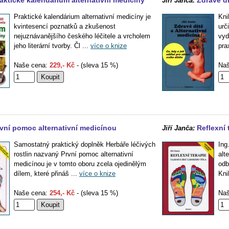
aktické kalendárium alternativní medicíny
Zdravé dí
Jiří Janča:
Praktické kalendárium alternativní medicíny je
Kni
kvintesencí poznatků a zkušenost
urč
nejuznávanějšího českého léčitele a vrcholem
vyd
jeho literární tvorby. Čl ...
více o knize
pra
Naše cena:
229,- Kč
- (sleva 15 %)
Naš
vní pomoc alternativní medicínou
Reflexní 
Jiří Janča:
Samostatný praktický doplněk Herbáře léčivých
Ing
rostlin nazvaný První pomoc alternativní
alt
medicínou je v tomto oboru zcela ojedinělým
odb
dílem, které přináš ...
více o knize
Kni
Naše cena:
254,- Kč
- (sleva 15 %)
Naš