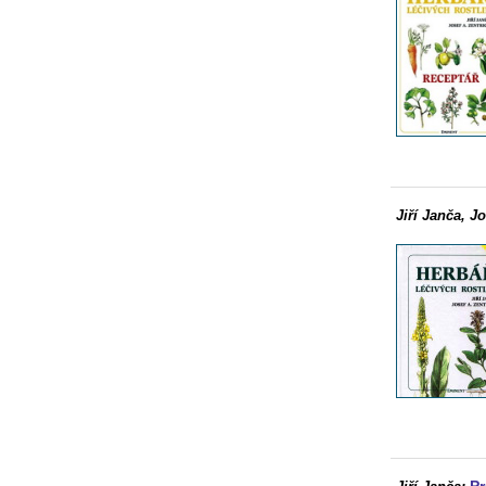
Jiří Janča, Jo