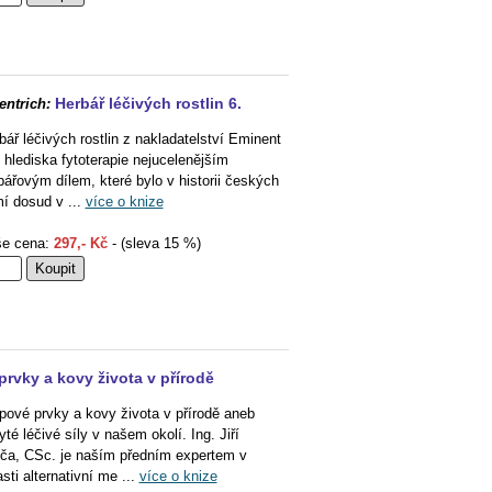
Herbář léčivých rostlin 6.
entrich:
bář léčivých rostlin z nakladatelství Eminent
z hlediska fytoterapie nejucelenějším
bářovým dílem, které bylo v historii českých
í dosud v ...
více o knize
e cena:
297,- Kč
- (sleva 15 %)
rvky a kovy života v přírodě
pové prvky a kovy života v přírodě aneb
yté léčivé síly v našem okolí. Ing. Jiří
ča, CSc. je naším předním expertem v
asti alternativní me ...
více o knize