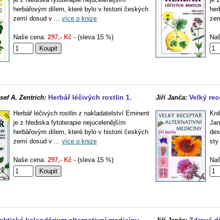
herbářovým dílem, které bylo v historii českých
her
zemí dosud v ...
více o knize
zem
Naše cena:
297,- Kč
- (sleva 15 %)
Naš
Herbář léčivých rostlin 1.
Velký rec
sef A. Zentrich:
Jiří Janča:
Herbář léčivých rostlin z nakladatelství Eminent
Kni
je z hlediska fytoterapie nejucelenějším
Jan
herbářovým dílem, které bylo v historii českých
des
zemí dosud v ...
více o knize
sty 
Naše cena:
297,- Kč
- (sleva 15 %)
Naš