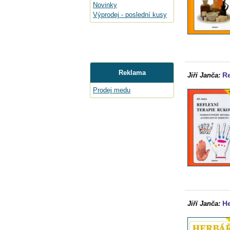
Novinky
Výprodej - poslední kusy
Reklama
Re
Jiří Janča:
Prodej medu
He
Jiří Janča: