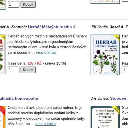
Herbář léčivých rostlin 3.
sef A. Zentrich:
Jiří Janča, Josef A. Z
Herbář léčivých rostlin z nakladatelství Eminent
Her
je z hlediska fytoterapie nejucelenějším
je 
herbářovým dílem, které bylo v historii českých
her
zemí dosud v ...
více o knize
zem
Naše cena:
297,- Kč
- (sleva 15 %)
Naš
aktická homeopatie
Stopové p
Jiří Janča:
Cesta ke zdraví, rádce pro celou rodinu, to je
Sto
podtitul nového doplněného vydání knihy z
Skr
autorovy v evropském kontextu ojedinělé řady,
Jan
přibližující ob ...
více o knize
obl