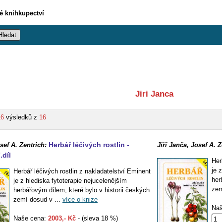
vé knihkupectví
Jiri Janca
16
výsledků z
16
Herbář léčivých rostlin -
sef A. Zentrich:
Jiří Janča, Josef A. Z
.díl
Her
je 
Herbář léčivých rostlin z nakladatelství Eminent
her
je z hlediska fytoterapie nejucelenějším
zem
herbářovým dílem, které bylo v historii českých
zemí dosud v ...
více o knize
Naš
Naše cena:
2003,- Kč
- (sleva 18 %)