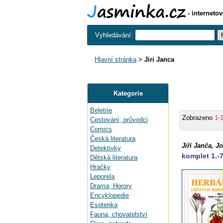
- interneto
Vyhledávání:
Hlavní stránka
>
Jiri Janca
Kategorie
Beletrie
Zobrazeno
1-
Cestování, průvodci
Comics
Česká literatura
Jiří Janča, Jo
Detektivky
komplet 1.-7
Dětská literatura
Hračky
Leporela
Drama, Horory
Encyklopedie
Esoterika
Fauna, chovatelství