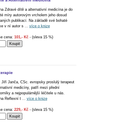
tě a Alternativní medicína
ha Zdravé dítě a alternativní medicína je do
ité míry autorovým vrcholem jeho dosud
aných publikací. Na základě své bohaté
xe v ní autor s ...
více o knize
e cena:
101,- Kč
- (sleva 15 %)
terapie
. Jiří Janča, CSc. evropsky proslulý terapeut
ernativní medicíny, patří mezi přední
orníky a nejpopulárnější léčitele u nás.
ha Reflexní t ...
více o knize
e cena:
229,- Kč
- (sleva 15 %)