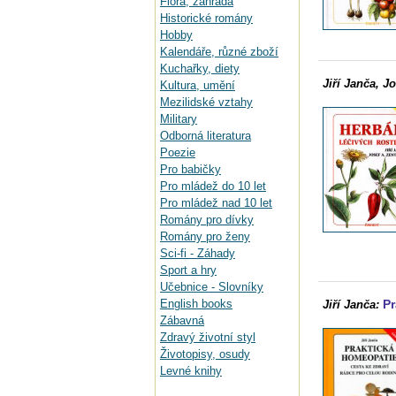
Flora, zahrada
Historické romány
Hobby
Kalendáře, různé zboží
Kuchařky, diety
Jiří Janča, Jo
Kultura, umění
Mezilidské vztahy
Military
Odborná literatura
Poezie
Pro babičky
Pro mládež do 10 let
Pro mládež nad 10 let
Romány pro dívky
Romány pro ženy
Sci-fi - Záhady
Sport a hry
Učebnice - Slovníky
English books
Pr
Jiří Janča:
Zábavná
Zdravý životní styl
Životopisy, osudy
Levné knihy