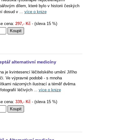
bářovým dílem, které bylo v historii českých
í dosud v ...
více o knize
e cena:
297,- Kč
- (sleva 15 %)
eptář alternativní medicíny
ha je kvintesencí léčitelského umění Jiřího
či. Ve výpravné podobě - s mnoha
ítkami názorných ilustrací a téměř dvěma
fotografií léčivých ...
více o knize
e cena:
339,- Kč
- (sleva 15 %)