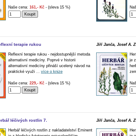
Naše cena:
161,- Kč
- (sleva 15 %)
Naš
flexní terapie rukou
Jiří Janča, Josef A. Z
Reflexní terapie rukou - nejdostupnější metoda
Her
alternativní medicíny. Poprvé v historii
je 
alternativní medicíny přináší ucelený návod na
her
praktické využi ...
více o knize
zem
Naše cena:
229,- Kč
- (sleva 15 %)
Naš
rbář léčivých rostlin 7.
Jiří Janča, Josef A. Z
Herbář léčivých rostlin z nakladatelství Eminent
Her
je z hlediska fytoterapie nejucelenějším
je 