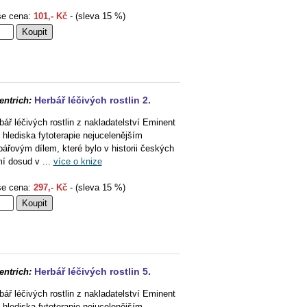
e cena:
101,- Kč
- (sleva 15 %)
Herbář léčivých rostlin 2.
entrich:
bář léčivých rostlin z nakladatelství Eminent
z hlediska fytoterapie nejucelenějším
bářovým dílem, které bylo v historii českých
í dosud v ...
více o knize
e cena:
297,- Kč
- (sleva 15 %)
Herbář léčivých rostlin 5.
entrich:
bář léčivých rostlin z nakladatelství Eminent
z hlediska fytoterapie nejucelenějším