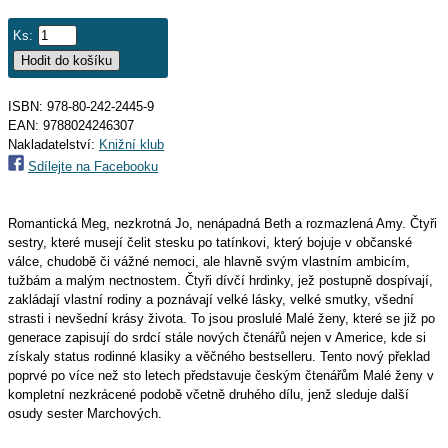
Ks:
ISBN: 978-80-242-2445-9
EAN:
9788024246307
Nakladatelství:
Knižní klub
Sdílejte na Facebooku
Romantická Meg, nezkrotná Jo, nenápadná Beth a rozmazlená Amy. Čtyři
sestry, které musejí čelit stesku po tatínkovi, který bojuje v občanské
válce, chudobě či vážné nemoci, ale hlavně svým vlastním ambicím,
tužbám a malým nectnostem. Čtyři dívčí hrdinky, jež postupně dospívají,
zakládají vlastní rodiny a poznávají velké lásky, velké smutky, všední
strasti i nevšední krásy života. To jsou proslulé Malé ženy, které se již po
generace zapisují do srdcí stále nových čtenářů nejen v Americe, kde si
získaly status rodinné klasiky a věčného bestselleru. Tento nový překlad
poprvé po více než sto letech představuje českým čtenářům Malé ženy v
kompletní nezkrácené podobě včetně druhého dílu, jenž sleduje další
osudy sester Marchových.