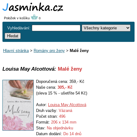
Položek v košíku
0
Vyhledávání:
Hlavní stránka
>
Romány pro ženy
>
Malé ženy
Louisa May Alcottová:
Malé ženy
Doporučená cena: 359,- Kč
Naše cena:
305
,- Kč
(sleva 15 % - ušetříte 54 Kč)
Autor:
Louisa May Alcottová
Druh vazby:
Vázaná
Počet stran:
496
Formát:
206 x 134 mm
Stav:
Na objednávku
Datum dodání:
Do 14 dnů