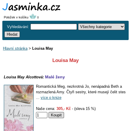
Položek v košíku
0
Vyhledávání:
Hlavní stránka
>
Louisa May
Louisa May
Malé ženy
Louisa May Alcottová:
Romantická Meg, nezkrotná Jo, nenápadná Beth a
rozmazlená Amy. Čtyři sestry, které musejí čelit stes
...
více o knize
Naše cena:
305,- Kč
- (sleva 15 %)