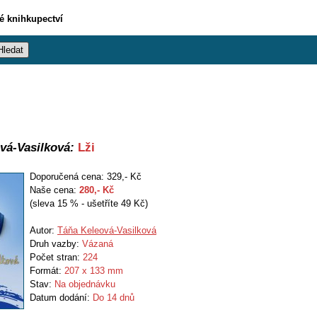
vé knihkupectví
vá-Vasilková:
Lži
Doporučená cena: 329,- Kč
Naše cena:
280
,- Kč
(sleva 15 % - ušetříte 49 Kč)
Autor:
Táňa Keleová-Vasilková
Druh vazby:
Vázaná
Počet stran:
224
Formát:
207 x 133 mm
Stav:
Na objednávku
Datum dodání:
Do 14 dnů