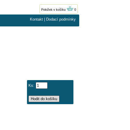
Položek v košíku
0
Kontakt
|
Dodací podmínky
Ks: