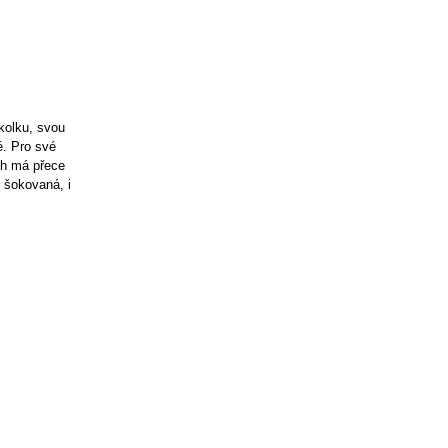
ikolku, svou
é. Pro své
tah má přece
e šokovaná, i