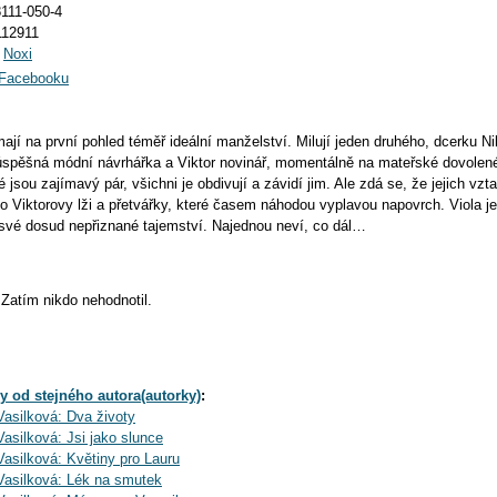
111-050-4
112911
:
Noxi
a Facebooku
mají na první pohled téměř ideální manželství. Milují jeden druhého, dcerku N
e úspěšná módní návrhářka a Viktor novinář, momentálně na mateřské dovolen
 jsou zajímavý pár, všichni je obdivují a závidí jim. Ale zdá se, že jejich vz
e o Viktorovy lži a přetvářky, které časem náhodou vyplavou napovrch. Viola j
své dosud nepřiznané tajemství. Najednou neví, co dál…
Zatím nikdo nehodnotil.
y od stejného autora(autorky)
:
asilková: Dva životy
asilková: Jsi jako slunce
asilková: Květiny pro Lauru
Vasilková: Lék na smutek