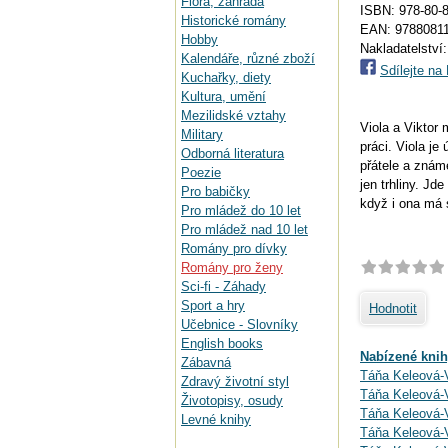
Flora, zahrada
ISBN: 978-80-8
Historické romány
EAN:
9788081
Hobby
Nakladatelství
Kalendáře, různé zboží
Sdílejte n
Kuchařky, diety
Kultura, umění
Mezilidské vztahy
Viola a Viktor 
Military
práci. Viola j
Odborná literatura
přátele a známé
Poezie
jen trhliny. Jd
Pro babičky
když i ona má 
Pro mládež do 10 let
Pro mládež nad 10 let
Romány pro dívky
Romány pro ženy
Sci-fi - Záhady
Sport a hry
Hodnotit
Učebnice - Slovníky
English books
Nabízené knih
Zábavná
Táňa Keleová-V
Zdravý životní styl
Táňa Keleová-V
Životopisy, osudy
Táňa Keleová-V
Levné knihy
Táňa Keleová-