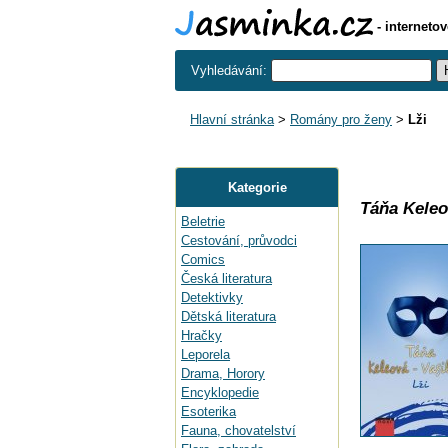
- interneto
Vyhledávání:
Hlavní stránka
>
Romány pro ženy
>
Lži
Kategorie
Táňa Keleo
Beletrie
Cestování, průvodci
Comics
Česká literatura
Detektivky
Dětská literatura
Hračky
Leporela
Drama, Horory
Encyklopedie
Esoterika
Fauna, chovatelství