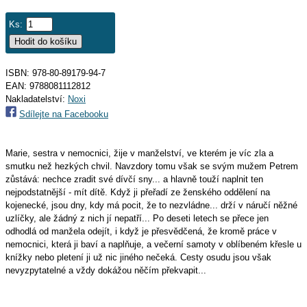
Ks:
ISBN: 978-80-89179-94-7
EAN:
9788081112812
Nakladatelství:
Noxi
Sdílejte na Facebooku
Marie, sestra v nemocnici, žije v manželství, ve kterém je víc zla a
smutku než hezkých chvil. Navzdory tomu však se svým mužem Petrem
zůstává: nechce zradit své dívčí sny... a hlavně touží naplnit ten
nejpodstatnější - mít dítě. Když ji přeřadí ze ženského oddělení na
kojenecké, jsou dny, kdy má pocit, že to nezvládne... drží v náručí něžné
uzlíčky, ale žádný z nich jí nepatří... Po deseti letech se přece jen
odhodlá od manžela odejít, i když je přesvědčená, že kromě práce v
nemocnici, která ji baví a naplňuje, a večerní samoty v oblíbeném křesle u
knížky nebo pletení ji už nic jiného nečeká. Cesty osudu jsou však
nevyzpytatelné a vždy dokážou něčím překvapit...