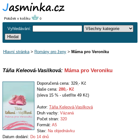
Položek v košíku
0
Vyhledávání:
Hlavní stránka
>
Romány pro ženy
>
Máma pro Veroniku
Táňa Keleová-Vasilková:
Máma pro Veroniku
Doporučená cena: 329,- Kč
Naše cena:
280
,- Kč
(sleva 15 % - ušetříte 49 Kč)
Autor:
Táňa Keleová-Vasilková
Druh vazby:
Vázaná
Počet stran:
320
Formát:
A5
Stav:
Na objednávku
Datum dodání:
Do 14 dnů