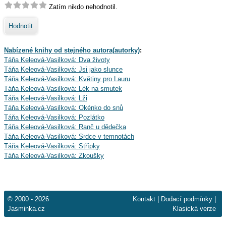
Zatím nikdo nehodnotil.
Hodnotit
Nabízené knihy od stejného autora(autorky)
:
Táňa Keleová-Vasilková: Dva životy
Táňa Keleová-Vasilková: Jsi jako slunce
Táňa Keleová-Vasilková: Květiny pro Lauru
Táňa Keleová-Vasilková: Lék na smutek
Táňa Keleová-Vasilková: Lži
Táňa Keleová-Vasilková: Okénko do snů
Táňa Keleová-Vasilková: Pozlátko
Táňa Keleová-Vasilková: Ranč u dědečka
Táňa Keleová-Vasilková: Srdce v temnotách
Táňa Keleová-Vasilková: Střípky
Táňa Keleová-Vasilková: Zkoušky
© 2000 - 2026
Kontakt
|
Dodací podmínky
|
Jasminka.cz