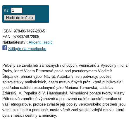
Ks:
ISBN: 978-80-7497-280-5
EAN:
9788074972805
Nakladatelství:
Akcent Třebíč
Sdílejte na Facebooku
Příběhy ze života lidí zámožných i chudých, vesničanů z Vysočiny i lidí z
Prahy, které Vlasta Pittnerová psala pod pseudonymem Vladimír
Štěpánek, přináší výbor Návrat. Autorka v nich potvrzuje pověst
spisovatelky realistických, často mravoučných próz, které publikovala i
pod řadou dalších pseudonymů jako Mariana Turnovská, Ladislav
Žďárský, V. Popelka či V. Haenburská. Mimořádně bohaté tvorby Vlasty
Pittnerové zaměřené výchovně a postavené na křesťanské morálce si
váží etnografové, protože zvláště její popisy venkovského prostředí jsou
velmi plastické a podrobné, navíc věrně zachycující zdejší mluvu, která
byla směsicí češtiny a němčiny.