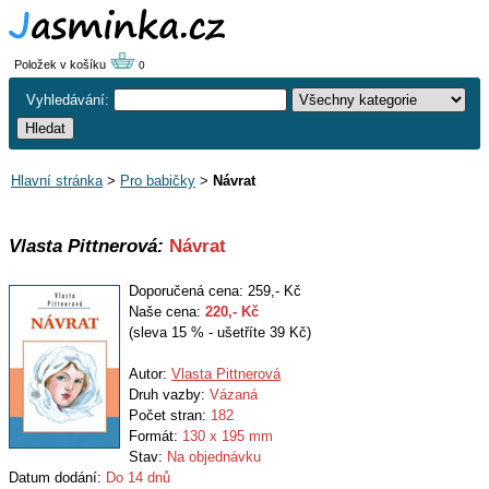
Položek v košíku
0
Vyhledávání:
Hlavní stránka
>
Pro babičky
>
Návrat
Vlasta Pittnerová:
Návrat
Doporučená cena: 259,- Kč
Naše cena:
220
,- Kč
(sleva 15 % - ušetříte 39 Kč)
Autor:
Vlasta Pittnerová
Druh vazby:
Vázaná
Počet stran:
182
Formát:
130 x 195 mm
Stav:
Na objednávku
Datum dodání:
Do 14 dnů