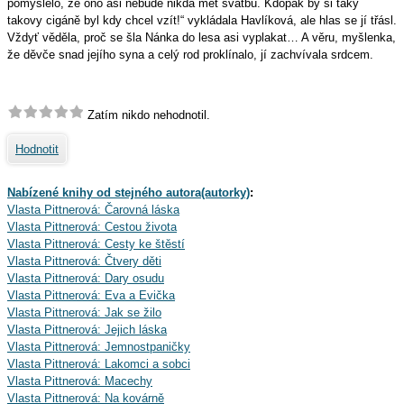
pomyslelo, že ono asi nebude nikdá mět svatbu. Kdopak by si taky
takovy cigáně byl kdy chcel vzít!“ vykládala Havlíková, ale hlas se jí třásl.
Vždyť věděla, proč se šla Nánka do lesa asi vyplakat… A věru, myšlenka,
že děvče snad jejího syna a celý rod proklínalo, jí zachvívala srdcem.
Zatím nikdo nehodnotil.
Hodnotit
Nabízené knihy od stejného autora(autorky)
:
Vlasta Pittnerová: Čarovná láska
Vlasta Pittnerová: Cestou života
Vlasta Pittnerová: Cesty ke štěstí
Vlasta Pittnerová: Čtvery děti
Vlasta Pittnerová: Dary osudu
Vlasta Pittnerová: Eva a Evička
Vlasta Pittnerová: Jak se žilo
Vlasta Pittnerová: Jejich láska
Vlasta Pittnerová: Jemnostpaničky
Vlasta Pittnerová: Lakomci a sobci
Vlasta Pittnerová: Macechy
Vlasta Pittnerová: Na kovárně