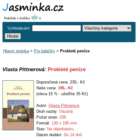
Položek v košíku
0
Vyhledávání:
Hlavní stránka
>
Pro babičky
>
Prokleté peníze
Vlasta Pittnerová:
Prokleté peníze
Doporučená cena: 230,- Kč
Naše cena:
196
,- Kč
(sleva 15 % - ušetříte 35 Kč)
Autor:
Vlasta Pittnerová
Druh vazby:
Vázaná
Počet stran:
208
Formát:
130 x 195 mm
Stav:
Na objednávku
Datum dodání:
Do 14 dnů