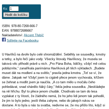
Ks:
ISBN: 978-80-7268-666-7
EAN:
9788072686667
Nakladatelství:
Akcent Třebíč
Sdílejte na Facebooku
U Havlíků na dvoře bylo celé shromáždění. Seběhly se sousedky, kmotry
a tetky, a bylo řečí jako vody. Všecky litovaly Havlíkovy, že musela se
taková věc přihodit právě u nich. „Pro Pána Boha, lidičky, vždyť mě celou
poblázníte,“ zanaříkala panímáma Havlíková při těch výkladech. „Budete
muset dát na modlení a na světlo,“ pravila jedna kmotra. „Toť se ví, že
dáme. Jakpak ne! Vždyť jsem to cigáně přece jenom vychovala, křížem
se žehnat a modlit jsem je naučila. „A co tam mělo u močálu čeho
pohledávat, snad shánělo ňáký čáry,“ řekla jedna sousedka. „Neskládejte
na ně hříchu. Byl to přece jenom chudák. Chodívalo se tam do lesa
vyplakat z ty lítosti, že žádného nemá, že ho jeho lidi jenom tak pohodili,
že jim to bylo jedno, jestli třeba zahyne, nebo do jakejch rukou se
dostane. A to byla u nás ta svatba, nedivme se, že mu přišlo líto, když si