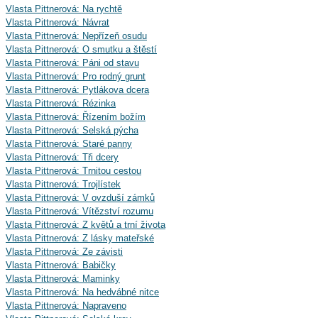
Vlasta Pittnerová: Na rychtě
Vlasta Pittnerová: Návrat
Vlasta Pittnerová: Nepřízeň osudu
Vlasta Pittnerová: O smutku a štěstí
Vlasta Pittnerová: Páni od stavu
Vlasta Pittnerová: Pro rodný grunt
Vlasta Pittnerová: Pytlákova dcera
Vlasta Pittnerová: Rézinka
Vlasta Pittnerová: Řízením božím
Vlasta Pittnerová: Selská pýcha
Vlasta Pittnerová: Staré panny
Vlasta Pittnerová: Tři dcery
Vlasta Pittnerová: Trnitou cestou
Vlasta Pittnerová: Trojlístek
Vlasta Pittnerová: V ovzduší zámků
Vlasta Pittnerová: Vítězství rozumu
Vlasta Pittnerová: Z květů a trní života
Vlasta Pittnerová: Z lásky mateřské
Vlasta Pittnerová: Ze závisti
Vlasta Pittnerová: Babičky
Vlasta Pittnerová: Maminky
Vlasta Pittnerová: Na hedvábné nitce
Vlasta Pittnerová: Napraveno