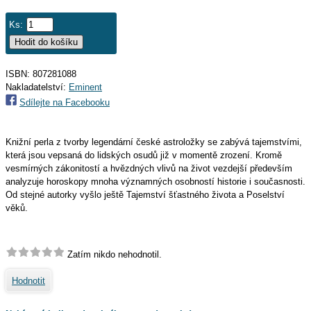
Ks:
ISBN: 807281088
Nakladatelství:
Eminent
Sdílejte na Facebooku
Knižní perla z tvorby legendární české astroložky se zabývá tajemstvími,
která jsou vepsaná do lidských osudů již v momentě zrození. Kromě
vesmírných zákonitostí a hvězdných vlivů na život vezdejší především
analyzuje horoskopy mnoha významných osobností historie i současnosti.
Od stejné autorky vyšlo ještě Tajemství šťastného života a Poselství
věků.
Zatím nikdo nehodnotil.
Hodnotit