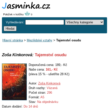
Položek v košíku
0
Vyhledávání:
Hlavní stránka
>
Mezilidské vztahy
>
Tajemství osudu
Zoša Kinkorová:
Tajemství osudu
Doporučená cena: 189,- Kč
Naše cena:
161
,- Kč
(sleva 15 % - ušetříte 28 Kč)
Autor:
Zoša Kinkorová
Druh vazby:
Vázaná
Počet stran:
296
Formát:
A5
Stav:
Na objednávku
Datum dodání:
Do 14 dnů