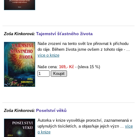
Tajemství šťastného života
Zoša Kinkorová:
Naše zrození na tento svět lze přirovnat k příchodu
do ráje. Během života jsme ovšem z tohoto ráje - ...
více o knize
Naše cena:
169,- Kč
- (sleva 15 %)
Poselství věků
Zoša Kinkorová:
Autorka v knize vysvětluje proroctví, zaznamenaná v
uplynulých tisíciletích, a objasňuje jejich význ ...
více
o knize