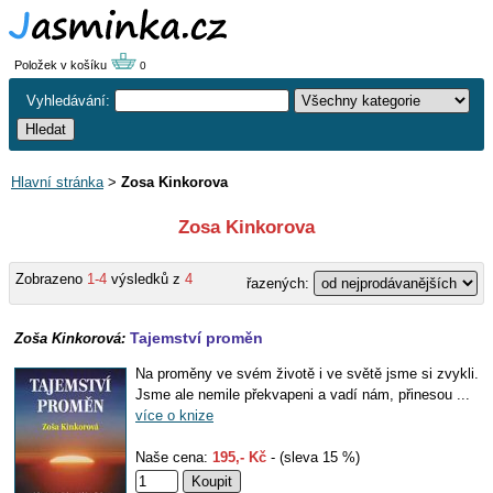
Položek v košíku
0
Vyhledávání:
Hlavní stránka
>
Zosa Kinkorova
Zosa Kinkorova
Zobrazeno
1-4
výsledků z
4
řazených:
Tajemství proměn
Zoša Kinkorová:
Na proměny ve svém životě i ve světě jsme si zvykli.
Jsme ale nemile překvapeni a vadí nám, přinesou ...
více o knize
Naše cena:
195,- Kč
- (sleva 15 %)